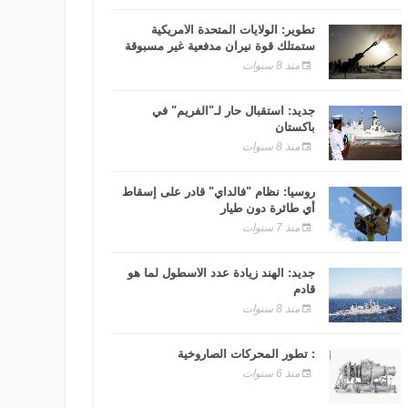
تطوير: الولايات المتحدة الأمريكية
ستمتلك قوة نيران مدفعية غير مسبوقة
منذ 8 سنوات
جديد: استقبال حار لـ"الفريم" في
باكستان
منذ 8 سنوات
روسيا: نظام "فالداي" قادر على إسقاط
أي طائرة دون طيار
منذ 7 سنوات
جديد: الهند زيادة عدد الأسطول لما هو
قادم
منذ 8 سنوات
: تطور المحركات الصاروخية
منذ 6 سنوات