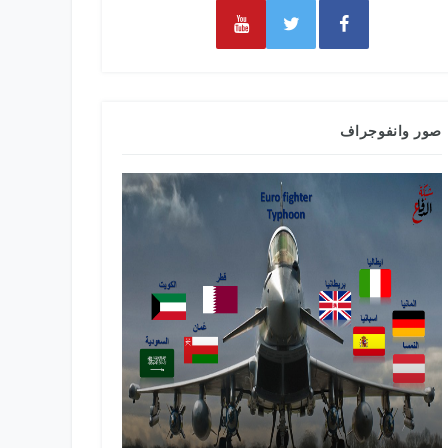
صور وانفوجراف
طائرات التدري