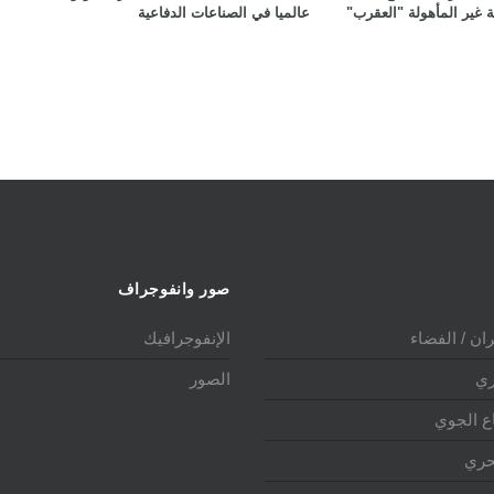
ة غير المأهولة "العقرب"
عالميا في الصناعات الدفاعية
صور وانفوجراف
ان / الفضاء
الإنفوجرافيك
ري
الصور
ع الجوي
حري