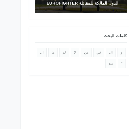
تاريخ المقاتلة F-16 في الشرق الأوسط
الدولي 2025
كلمات البحث
و
ال
في
من
لا
لم
ما
ان
"
سو