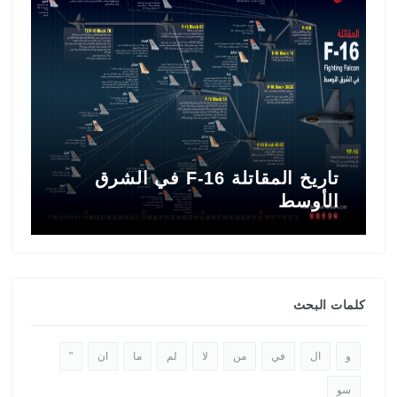
تاريخ المقاتلة F-16 في الشرق
ط
الأوسط
ا
كلمات البحث
و
ال
في
من
لا
لم
ما
ان
"
سو