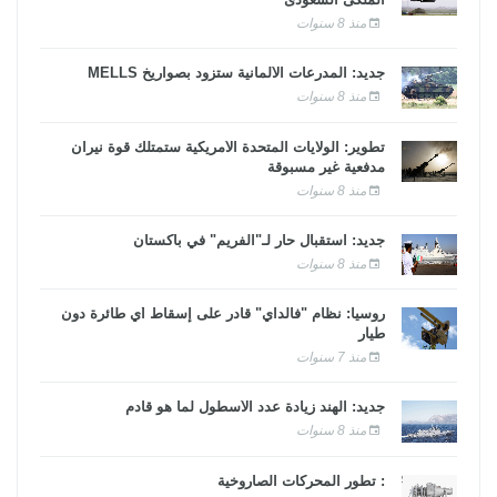
منذ 8 سنوات
جديد: المدرعات الألمانية ستزود بصواريخ MELLS
منذ 8 سنوات
تطوير: الولايات المتحدة الأمريكية ستمتلك قوة نيران
مدفعية غير مسبوقة
منذ 8 سنوات
جديد: استقبال حار لـ"الفريم" في باكستان
منذ 8 سنوات
روسيا: نظام "فالداي" قادر على إسقاط أي طائرة دون
طيار
منذ 7 سنوات
جديد: الهند زيادة عدد الأسطول لما هو قادم
منذ 8 سنوات
: تطور المحركات الصاروخية