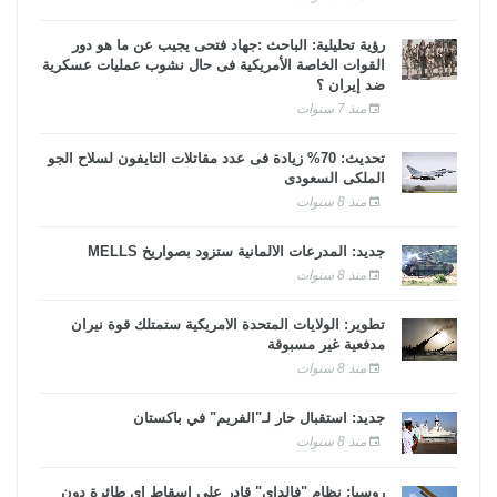
رؤية تحليلية: الباحث :جهاد فتحى يجيب عن ما هو دور
القوات الخاصة الأمريكية فى حال نشوب عمليات عسكرية
ضد إيران ؟
منذ 7 سنوات
تحديث: 70% زيادة فى عدد مقاتلات التايفون لسلاح الجو
الملكى السعودى
منذ 8 سنوات
جديد: المدرعات الألمانية ستزود بصواريخ MELLS
منذ 8 سنوات
تطوير: الولايات المتحدة الأمريكية ستمتلك قوة نيران
مدفعية غير مسبوقة
منذ 8 سنوات
جديد: استقبال حار لـ"الفريم" في باكستان
منذ 8 سنوات
روسيا: نظام "فالداي" قادر على إسقاط أي طائرة دون