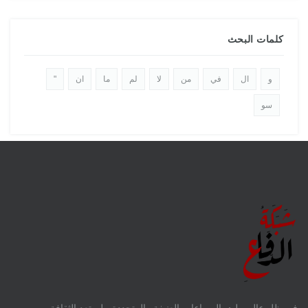
كلمات البحث
و
ال
في
من
لا
لم
ما
ان
"
سو
فى ظل عالم ملئ بالصراعات العنيفة والمتجددة ، لم تعد الثقافة