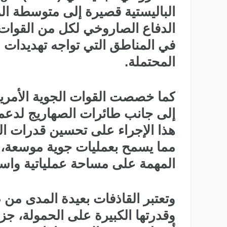
لمالكة للمقاتلة EUROFIGHTER
تاريخ المقاتلة F-16 في الشرق الأوسط
الباليستية قصيرة إلى متوسطة ا
الدفاع الصاروخي لكل من القوات 
في المناطق التي تواجه تهديدات ع
المحتملة.
كما خصصت القوات الجوية الأمريك
إلى جانب طائرات الصهاريج لدعم ع
هذا الإجراء على تحسين قدرات الد
مما يسمح بعمليات جوية موسعة، 
المهمة على مساحة عملياتية واس
وقدرتها الكبيرة على الحمولة، جزء