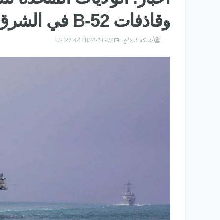
وقاذفات B-52 في الشرق الأوسط
شبكة الدفاع
2024-11-03 07:21:44