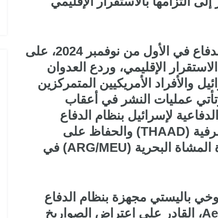
إلى التزامها بالاستقرار الإقليمي
وأكد البيان، الذي أصدرته وزارة الدفاع في الأول من نوفمبر 2024، على
استقرار الإقليمي، وردع العدوان
ل والأفراد الأمريكيين المتمركزين
تأتي عمليات النشر في أعقاب
الدفاعية لإسرائيل بنظام الدفاع
الصاروخي للمناطق المرتفعة الطرفية (THAAD) والحفاظ على
مجموعة الاستعداد البرمائي/وحدة المشاة البحرية (ARG/MEU) في
ي باليستي مجهزة بنظام الدفاع
الصاروخي الباليستي Aegis (BMD)، القادر على اعتراض الصواريخ
طائرات التدريب المتقدم في السوق