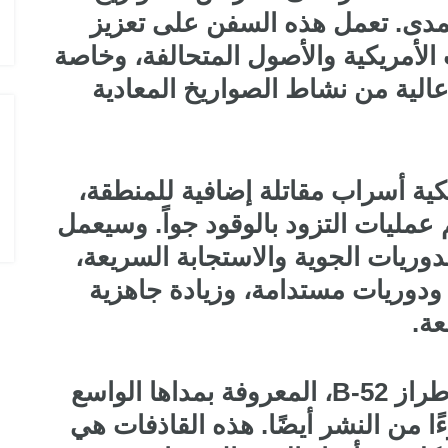
الدولي 2025
لمدى. تعمل هذه السفن على تعزيز
الأمريكية والأصول المتحالفة، وخاصة
الية من نشاط الصواريخ المعادية
ية أسراب مقاتلة إضافية للمنطقة،
مليات التزود بالوقود جواً. وسيعمل
وريات الجوية والاستجابة السريعة،
ودوريات مستدامة، وزيادة جاهزية
عة.
وتعتبر القاذفات بعيدة المدى من طراز B-52، المعروفة بمداها الواسع
ًا من النشر أيضًا. هذه القاذفات هي