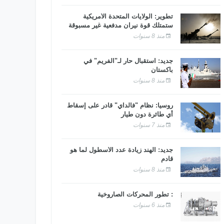
تطوير: الولايات المتحدة الأمريكية
ستمتلك قوة نيران مدفعية غير مسبوقة
منذ 8 سنوات
جديد: استقبال حار لـ"الفريم" في
باكستان
منذ 8 سنوات
روسيا: نظام "فالداي" قادر على إسقاط
أي طائرة دون طيار
منذ 7 سنوات
جديد: الهند زيادة عدد الأسطول لما هو
قادم
منذ 8 سنوات
: تطور المحركات الصاروخية
منذ 6 سنوات