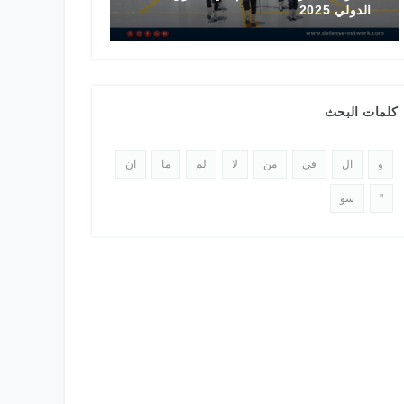
الدول المالكة للمقاتلة EUROFIGHTER
تاريخ المقاتلة F-16 في الشرق الأوسط
كلمات البحث
و
ال
في
من
لا
لم
ما
ان
"
سو