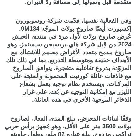
متقدمة قبل وصولها إلى مسافة ردّ النيران.
وفي الفعالية نفسها، قدّمت شركة روسوبورون
إكسبورت أيضًا صاروخ بولات الموجّه 9M134.
عُرض صاروخ بولات لأول مرة في منتدى الجيش
2024 من قِبل شركة هاي-بريسيجن سيستمز، وهو
صاروخ مدمج متعدد الأغراض مصمم للاشتباك مع
الأهداف خفيفة ومتوسطة التدريع، بما في ذلك تلك
المزوّدة بدروع تفاعلية متفجرة. يتوافق الصاروخ
مع قاذفات عائلة كورنيت المحمولة والمثبتة على
المركبات. ويستخدم نظام توجيه يعمل بشعاع
الليزر مع إمكانية التوجيه عن بُعد، على غرار
الذخائر الموجهة الأخرى في هذه العائلة.
وفقًا لبيانات المعرض، يبلغ المدى الفعال لصاروخ
بولات 3500 متر على الأقل، وهو مُجهز برأس حربي
تراكمي مزدوج. يبلغ عياره 82 ملم، وطول حاويته