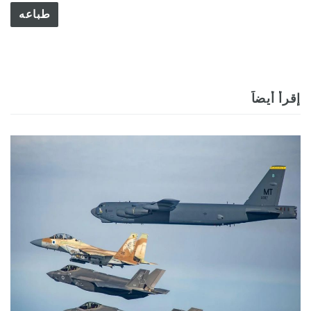
طباعه
إقرأ أيضاً