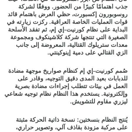
جذب اهتمامًا كبيرًا من الحضور. ووفقًا لشركة
روسوبورون إكسبورت، حظي العرض باهتمام قائد
قوات العمليات الخاصة العراقية. ركزت زيارته في
البداية على نظام كورنيت-إي إم، ثم تفقد الأسلحة
الصغيرة التي تنتجها شركة كلاشينكوف ومجموعة
معدات ستريلوك القتالية، المعروضة إلى جانب
الزي القتالي على دمية إينوكينتي.
صُمم كورنيت-إي إم كنظام صواريخ موجهة مضادة
للدبابات بعيد المدى دقيق التوجيه، وقادر على
العمل في بيئات تتطلب إجراءات مضادة بصرية
وإلكترونية. يستخدم هذا النظام نظام توجيه شعاعي
ليزري مقاوم للتشويش.
يُنتج النظام بنسختين: نسخة ذاتية الحركة مثبتة
على مركبة مزودة بقاذف آلي، وتصوير حراري،