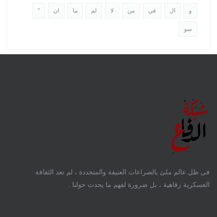
و
ال
في
من
لا
لم
ما
ان
"
سو
فى ظل عالم ملئ بالصراعات العنيفة والمتجددة ، لم تعد الثقافة
العسكرية رفاهية ، بل ضرورة لفهم ما يحدث حولنا .