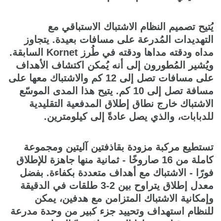
يُتيح تصميم النظام الاشتباك الاستباقي مع
التهديدات المُدرعة على مسافات بعيدة. يتجاوز
مداه ودقته مداها ودقته في طُرز Kornet السابقة.
ويُشير المُطورون إلى أنه يُمكن اكتشاف الأهداف
على مسافات تصل إلى 12 كم والاشتباك معها على
مسافة تصل إلى 10 كم. يتيح هذا المدى الموسّع
الاشتباك خارج نطاق إطلاق المدفعية التقليدية
للدبابات، والذي يصل عادةً إلى كيلومترين.
تستطيع مركبة مزودة بقاذفتين آليتين ومجموعة
كاملة من 16 صاروخًا - ثمانية منها جاهزة للإطلاق
فورًا - الاشتباك مع أهداف متعددة بكفاءة. بفضل
معدل إطلاق يتراوح بين 2-3 طلقات في الدقيقة
وإمكانية الاشتباك المتزامن مع هدفين، يمكن
للنظام استهداف وتحييد جزء كبير من وحدة مدرعة