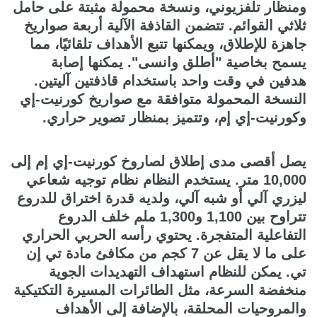
ومنظار تلفزيوني، ونسخة محمولة مثبتة على حامل
ثلاثي القوائم. تتضمن القاذفة الآلية أربعة صواريخ
جاهزة للإطلاق، ويمكنها تتبع الأهداف تلقائيًا، مما
يسمح بخاصية "أطلق وانسى". يمكنها إصابة
هدفين في وقت واحد باستخدام قاذفتين آليتين.
النسخة المحمولة متوافقة مع صواريخ كورنيت-إي
وكورنيت-إي إم، وتتميز بمنظار تصوير حراري.
يصل أقصى مدى إطلاق لصاروخ كورنيت-إي إم إلى
10,000 متر. يستخدم النظام نظام توجيه شعاعي
ليزري آلي أو شبه آلي، ولديه قدرة اختراق للدروع
تتراوح بين 1,100 و1,300 ملم خلف الدروع
التفاعلية المتفجرة. يحتوي رأسه الحربي الحراري
على ما لا يقل عن 7 كجم من مكافئ مادة تي إن
تي. يمكن للنظام استهداف التهديدات الجوية
منخفضة السرعة، مثل الطائرات المسيرة التكتيكية
والمروحيات المحلقة، بالإضافة إلى الأهداف