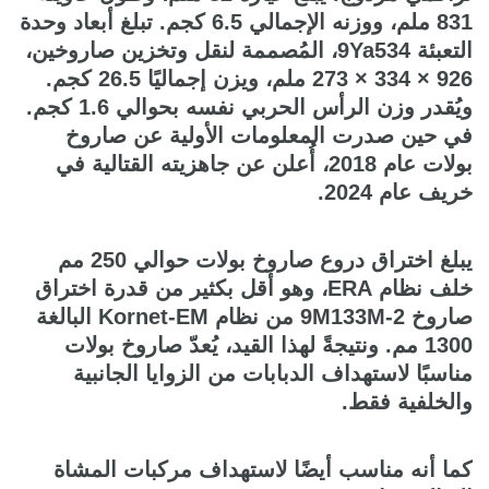
831 ملم، ووزنه الإجمالي 6.5 كجم. تبلغ أبعاد وحدة
التعبئة 9Ya534، المُصممة لنقل وتخزين صاروخين،
926 × 334 × 273 ملم، ويزن إجماليًا 26.5 كجم.
ويُقدر وزن الرأس الحربي نفسه بحوالي 1.6 كجم.
في حين صدرت المعلومات الأولية عن صاروخ
بولات عام 2018، أُعلن عن جاهزيته القتالية في
خريف عام 2024.
يبلغ اختراق دروع صاروخ بولات حوالي 250 مم
خلف نظام ERA، وهو أقل بكثير من قدرة اختراق
صاروخ 9M133M-2 من نظام Kornet-EM البالغة
1300 مم. ونتيجةً لهذا القيد، يُعدّ صاروخ بولات
مناسبًا لاستهداف الدبابات من الزوايا الجانبية
والخلفية فقط.
كما أنه مناسب أيضًا لاستهداف مركبات المشاة