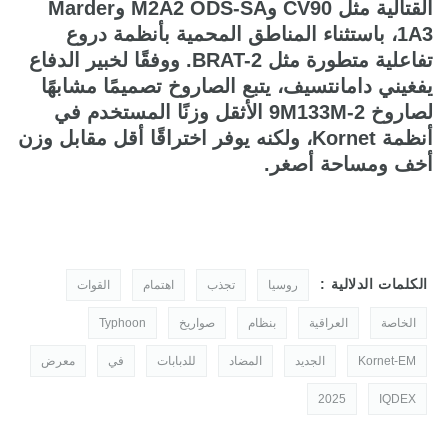
القتالية مثل CV90 وM2A2 ODS-SA وMarder
1A3، باستثناء المناطق المحمية بأنظمة دروع
تفاعلية متطورة مثل BRAT-2. ووفقًا لخبير الدفاع
يفغيني دامانتسيف، يتبع الصاروخ تصميمًا مشابهًا
لصاروخ 9M133M-2 الأثقل وزنًا المستخدم في
أنظمة Kornet، ولكنه يوفر اختراقًا أقل مقابل وزن
أخف ومساحة أصغر.
الكلمات الدلالية :
روسيا
تجذب
اهتمام
القوات
الخاصة
العراقية
بنظام
صواريخ
Typhoon
Kornet-EM
الجديد
المضاد
للدبابات
في
معرض
2025
IQDEX