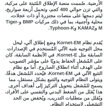
الأرضية. صُممت منصة الإطلاق المُثبتة على مركبة،
والتي تزن حوالي 400 كجم، وتحمل أربعة صواريخ،
ليتم دمجها على منصات مجنزرة أو ذات عجلات،
محلية وأجنبية، بما في ذلك مركبات BMP وTiger-
M وKAMAZ وTyphoon-K.
يُقدم نظام Kornet-EM وضع إطلاق آلي، ليحل
محل التوجيه شبه الآلي المُستخدم في الإصدارات
السابقة مثل Kornet-E. في الأنظمة السابقة، كان
على المُشغل الحفاظ يدويًا على مؤشر التصويب
على الهدف أثناء انطلاق الصاروخ. أما مع نظام
التتبع الآلي في Kornet-EM، فيُحدد المُشغل هدفًا،
ويتولى النظام التوجيه والتتبع بشكل مستقل، مما
يسمح للمُشغل بتحويل التركيز إلى أهداف أخرى.
هذا يُقلل من الضغط البدني والنفسي على الأفراد،
ويُقلل من متطلبات التدريب، ويُخفض من الحد
التشغيلي لاستخدام النظام.