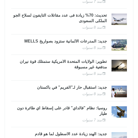
منذ 7 سنوات
تحديث: 70% زيادة فى عدد مقاتلات التايفون لسلاح الجو
الملكى السعودى
منذ 8 سنوات
جديد: المدرعات الألمانية ستزود بصواريخ MELLS
منذ 8 سنوات
تطوير: الولايات المتحدة الأمريكية ستمتلك قوة نيران
مدفعية غير مسبوقة
منذ 8 سنوات
جديد: استقبال حار لـ"الفريم" في باكستان
منذ 8 سنوات
روسيا: نظام "فالداي" قادر على إسقاط أي طائرة دون
طيار
منذ 7 سنوات
جديد: الهند زيادة عدد الأسطول لما هو قادم