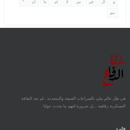
و
ال
في
من
لا
لم
ما
ان
"
سو
فى ظل عالم ملئ بالصراعات العنيفة والمتجددة ، لم تعد الثقافة
العسكرية رفاهية ، بل ضرورة لفهم ما يحدث حولنا .
الأخبار