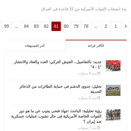
بدء انسحاب القوات الأميركية من 15 قاعدة في العراق
99
...
84
83
82
81
80
79
78
...
2
1
الأكثر قراءة
آخر الفيديوهات
جديد: بالتفاصيل.. الجيش التركي: العدد والعتاد والانتشار
"1 - 4"
منذ 8 سنوات
تحليل: جدوى الدشم فى حماية الطائرات من الذخائر
الحديثة
منذ 6 سنوات
رؤية تحليلية: الباحث :جهاد فتحى يجيب عن ما هو دور
القوات الخاصة الأمريكية فى حال نشوب عمليات عسكرية
ضد إيران ؟
منذ 7 سنوات