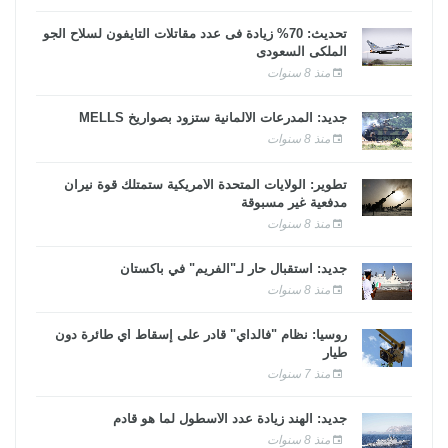
تحديث: 70% زيادة فى عدد مقاتلات التايفون لسلاح الجو
الملكى السعودى
منذ 8 سنوات
جديد: المدرعات الألمانية ستزود بصواريخ MELLS
منذ 8 سنوات
تطوير: الولايات المتحدة الأمريكية ستمتلك قوة نيران
مدفعية غير مسبوقة
منذ 8 سنوات
جديد: استقبال حار لـ"الفريم" في باكستان
منذ 8 سنوات
روسيا: نظام "فالداي" قادر على إسقاط أي طائرة دون
طيار
منذ 7 سنوات
جديد: الهند زيادة عدد الأسطول لما هو قادم
منذ 8 سنوات