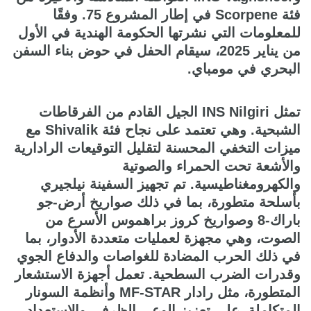
فئة Scorpene في إطار المشروع 75. وفقًا
للمعلومات التي نشرتها الحكومة الهندية في الأول
من يناير 2025، سيقام الحفل في حوض بناء السفن
البحري في مومباي.
تمثل INS Nilgiri الجيل القادم من الفرقاطات
الشبحية. وهي تعتمد على نجاح فئة Shivalik مع
ميزات التخفي المحسنة لتقليل التوقيعات الرادارية
والأشعة تحت الحمراء والصوتية
والكهرومغناطيسية. تم تجهيز السفينة نيلجيري
بأسلحة متطورة، بما في ذلك صواريخ أرض-جو
باراك-8 وصواريخ كروز براهموس الأسرع من
الصوت، وهي مجهزة لعمليات متعددة الأدوار، بما
في ذلك الحرب المضادة للغواصات والدفاع الجوي
وقدرات الضرب السطحية. تعمل أجهزة الاستشعار
المتطورة، مثل رادار MF-STAR وأنظمة السونار
المتكاملة، على تعزيز الوعي الظرفي والاستعداد