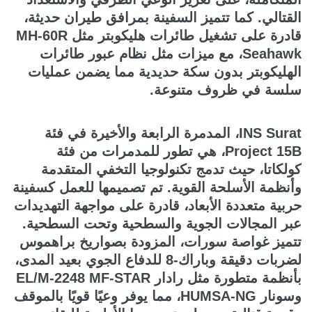
القتالي. كما تتميز السفينة بمرافق طيران حديثة،
قادرة على تشغيل طائرات هليكوبتر مثل MH-60R
Seahawk، مع ميزات مثل نظام عبور طائرات
الهليكوبتر بدون سكة حديدية مما يضمن عمليات
سلسة في ظروف متنوعة.
INS Surat، المدمرة الرابعة والأخيرة في فئة
Project 15B، هي تطور للمدمرات من فئة
كولكاتا، حيث تدمج تكنولوجيا التخفي المتقدمة
وأنظمة الأسلحة القوية. تم تصميمها للعمل كسفينة
حربية متعددة الأبعاد، قادرة على مواجهة التهديدات
عبر المجالات الجوية والسطحية وتحت السطحية.
تتميز غواصة سورات، المزودة بصواريخ براهموس
لضربات دقيقة وباراك-8 للدفاع الجوي بعيد المدى،
بأنظمة متطورة مثل رادار EL/M-2248 MF-STAR
وسونار HUMSA-NG، مما يوفر وعيًا قويًا بالموقف