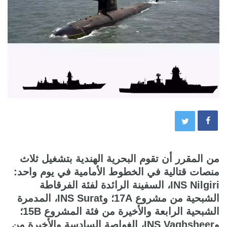
من المقرر أن تقوم البحرية الهندية بتشغيل ثلاث
منصات قتالية في الخطوط الأمامية في يوم واحد:
INS Nilgiri، السفينة الرائدة لفئة الفرقاطة
الشبحية من مشروع 17A؛ وINS Surat، المدمرة
الشبحية الرابعة والأخيرة من فئة المشروع 15B؛
وINS Vaghsheer، الغواصة السادسة والأخيرة من