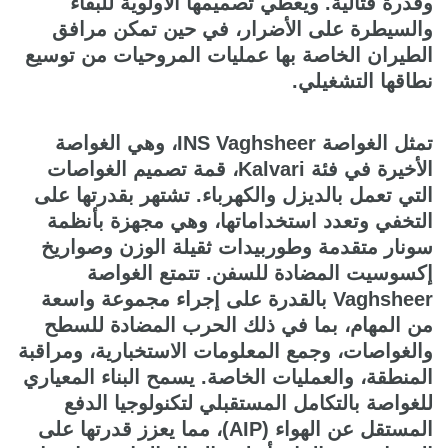
وقدرة قتالية. ويعطي تصميمها الأولوية للبقاء
والسيطرة على الأضرار، في حين تمكن مرافق
الطيران الخاصة بها عمليات المروحيات من توسيع
نطاقها التشغيلي.
تمثل الغواصة INS Vaghsheer، وهي الغواصة
الأخيرة في فئة Kalvari، قمة تصميم الغواصات
التي تعمل بالديزل والكهرباء. تشتهر بقدرتها على
التخفي وتعدد استخداماتها، وهي مجهزة بأنظمة
سونار متقدمة وطوربيدات ثقيلة الوزن وصواريخ
إكسوسيت المضادة للسفن. تتمتع الغواصة
Vaghsheer بالقدرة على إجراء مجموعة واسعة
من المهام، بما في ذلك الحرب المضادة للسطح
والغواصات، وجمع المعلومات الاستخبارية، ومراقبة
المنطقة، والعمليات الخاصة. يسمح البناء المعياري
للغواصة بالتكامل المستقبلي لتكنولوجيا الدفع
المستقل عن الهواء (AIP)، مما يعزز قدرتها على