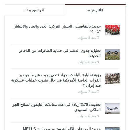
الأكثر قراءة
آخر الفيديوهات
جديد: بالتفاصيل.. الجيش التركي: العدد والعتاد والانتشار
"1 - 4"
منذ 8 سنوات
تحليل: جدوى الدشم فى حماية الطائرات من الذخائر
الحديثة
منذ 6 سنوات
رؤية تحليلية: الباحث :جهاد فتحى يجيب عن ما هو دور
القوات الخاصة الأمريكية فى حال نشوب عمليات عسكرية
ضد إيران ؟
منذ 7 سنوات
تحديث: 70% زيادة فى عدد مقاتلات التايفون لسلاح الجو
الملكى السعودى
منذ 8 سنوات
جديد: المدرعات الألمانية ستزود بصواريخ MELLS