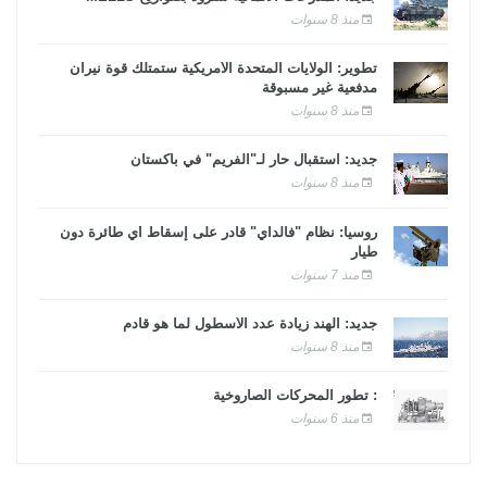
منذ 8 سنوات
تطوير: الولايات المتحدة الأمريكية ستمتلك قوة نيران
مدفعية غير مسبوقة
منذ 8 سنوات
جديد: استقبال حار لـ"الفريم" في باكستان
منذ 8 سنوات
روسيا: نظام "فالداي" قادر على إسقاط أي طائرة دون
طيار
منذ 7 سنوات
جديد: الهند زيادة عدد الأسطول لما هو قادم
منذ 8 سنوات
: تطور المحركات الصاروخية
منذ 6 سنوات