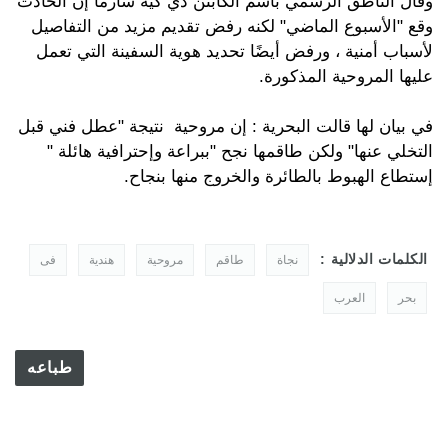
وقال الناطق الرسمي باسم الكابتن دي كيه شارما إن الحادث
وقع "الأسبوع الماضي" لكنه رفض تقديم مزيد من التفاصيل
لأسباب أمنية ، ورفض أيضًا تحديد هوية السفينة التي تعمل
عليها المروحية المذكورة.
في بيان لها قالت البحرية : إن مروحية نتيجة "عطل فني قبل
التخلي عنها" ولكن طاقمها نجح "ببراعة وإحترافية هائلة "
إستطاع الهبوط بالطائرة والخروج منها بنجاح.
الكلمات الدلالية :
نجاة
طاقم
مروحية
هندية
فى
بحر
العرب
طباعه