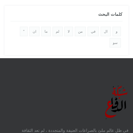
كلمات البحث
و
ال
في
من
لا
لم
ما
ان
"
سو
فى ظل عالم ملئ بالصراعات العنيفة والمتجددة ، لم تعد الثقافة