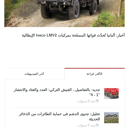
أخبار: ألبانيا تُحدّث قواتها المسلحة بمركبات Iveco LMV2 الإيطالية
الأكثر قراءة
آخر الفيديوهات
جديد: بالتفاصيل.. الجيش التركي: العدد والعتاد والانتشار
"1 - 4"
منذ 8 سنوات
تحليل: جدوى الدشم فى حماية الطائرات من الذخائر
الحديثة
منذ 6 سنوات