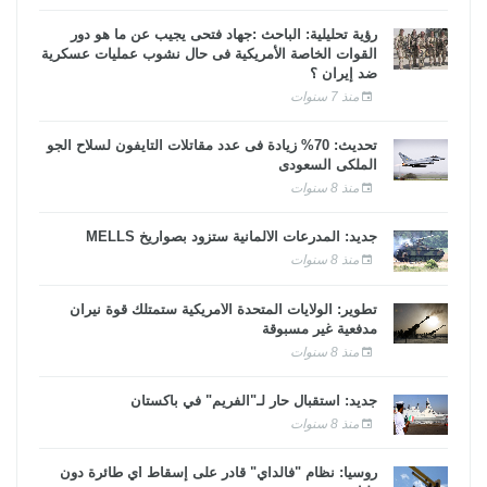
رؤية تحليلية: الباحث :جهاد فتحى يجيب عن ما هو دور
القوات الخاصة الأمريكية فى حال نشوب عمليات عسكرية
ضد إيران ؟
منذ 7 سنوات
تحديث: 70% زيادة فى عدد مقاتلات التايفون لسلاح الجو
الملكى السعودى
منذ 8 سنوات
جديد: المدرعات الألمانية ستزود بصواريخ MELLS
منذ 8 سنوات
تطوير: الولايات المتحدة الأمريكية ستمتلك قوة نيران
مدفعية غير مسبوقة
منذ 8 سنوات
جديد: استقبال حار لـ"الفريم" في باكستان
منذ 8 سنوات
روسيا: نظام "فالداي" قادر على إسقاط أي طائرة دون