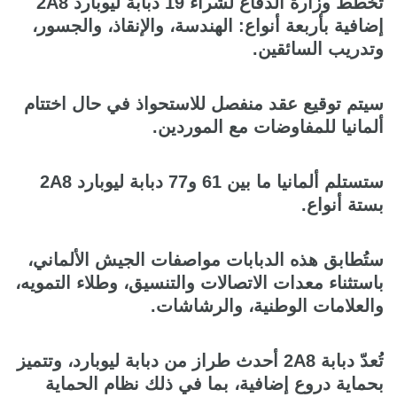
تُخطط وزارة الدفاع لشراء 19 دبابة ليوبارد 2A8
إضافية بأربعة أنواع: الهندسة، والإنقاذ، والجسور،
وتدريب السائقين.
سيتم توقيع عقد منفصل للاستحواذ في حال اختتام
ألمانيا للمفاوضات مع الموردين.
ستستلم ألمانيا ما بين 61 و77 دبابة ليوبارد 2A8
بستة أنواع.
ستُطابق هذه الدبابات مواصفات الجيش الألماني،
باستثناء معدات الاتصالات والتنسيق، وطلاء التمويه،
والعلامات الوطنية، والرشاشات.
تُعدّ دبابة 2A8 أحدث طراز من دبابة ليوبارد، وتتميز
بحماية دروع إضافية، بما في ذلك نظام الحماية