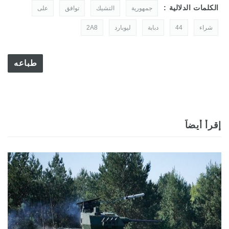
الكلمات الدلالية :
جمهورية
التشيك
توافق
على
شراء
44
دبابة
ليوبارد
2A8
طباعه
إقرأ أيضاً