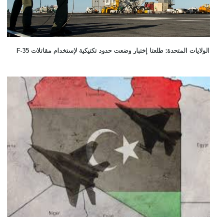
الولايات المتحدة: طلعتا إختبار وضعت حدود تكتيكية لإستخدام مقاتلات F-35