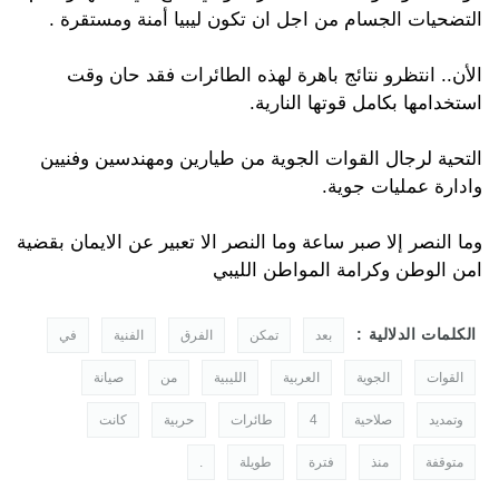
التضحيات الجسام من اجل ان تكون ليبيا أمنة ومستقرة .
الأن.. انتظرو نتائج باهرة لهذه الطائرات فقد حان وقت
استخدامها بكامل قوتها النارية.
التحية لرجال القوات الجوية من طيارين ومهندسين وفنيين
وادارة عمليات جوية.
وما النصر إلا صبر ساعة وما النصر الا تعبير عن الايمان بقضية
امن الوطن وكرامة المواطن الليبي
الكلمات الدلالية :
بعد
تمكن
الفرق
الفنية
في
القوات
الجوية
العربية
الليبية
من
صيانة
وتمديد
صلاحية
4
طائرات
حربية
كانت
متوقفة
منذ
فترة
طويلة
.