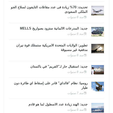
تحديث: 70% زيادة فى عدد مقاتلات التايفون لسلاح الجو
الملكى السعودى
منذ 8 سنوات
جديد: المدرعات الألمانية ستزود بصواريخ MELLS
منذ 8 سنوات
تطوير: الولايات المتحدة الأمريكية ستمتلك قوة نيران
مدفعية غير مسبوقة
منذ 8 سنوات
جديد: استقبال حار لـ"الفريم" في باكستان
منذ 8 سنوات
روسيا: نظام "فالداي" قادر على إسقاط أي طائرة دون
طيار
منذ 7 سنوات
جديد: الهند زيادة عدد الأسطول لما هو قادم
منذ 8 سنوات