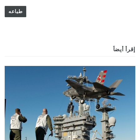
طباعه
إقرأ أيضاً