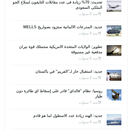
تحديث: 70% زيادة فى عدد مقاتلات التايفون لسلاح الجو
الملكى السعودى
منذ 8 سنوات
جديد: المدرعات الألمانية ستزود بصواريخ MELLS
منذ 8 سنوات
تطوير: الولايات المتحدة الأمريكية ستمتلك قوة نيران
مدفعية غير مسبوقة
منذ 8 سنوات
جديد: استقبال حار لـ"الفريم" في باكستان
منذ 8 سنوات
روسيا: نظام "فالداي" قادر على إسقاط أي طائرة دون
طيار
منذ 7 سنوات
جديد: الهند زيادة عدد الأسطول لما هو قادم
منذ 8 سنوات