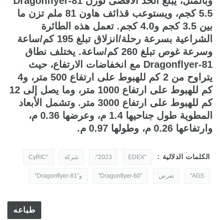
وبالمثل، يبلغ الحد الأقصى لوزن Dragonflyer-81
5.5 كجم، ويستوعب قذائف هاون 81 ملم تزن ما
بين 3.5 كجم و4.0 كجم. تعمل هذه الطائرة
الشراعية بسرعة رحلة/انزلاق تبلغ 195 كم/ساعة
وسرعة غوص تبلغ 260 كم/ساعة. يختلف نطاق
Dragonflyer-81 مع انخفاضات الارتفاع، حيث
يتراوح من 2 كم للهبوط على ارتفاع 500 متر، و4
كم للهبوط على ارتفاع 1000 متر، وما يصل إلى 12
كم للهبوط على ارتفاع 3000 متر. وتشمل الأبعاد
المطوية طول جناحيها 1.4 م، وعرضها 0.36 م،
وارتفاعها 0.26 م، وطولها 0.97 م.
الكلمات الدلالية :
"EDEX
2023":
شركة
"CyRIC
AGS"
تعرض
"Dragonflyer-60"
و"Dragonflyer-81"
طباعه