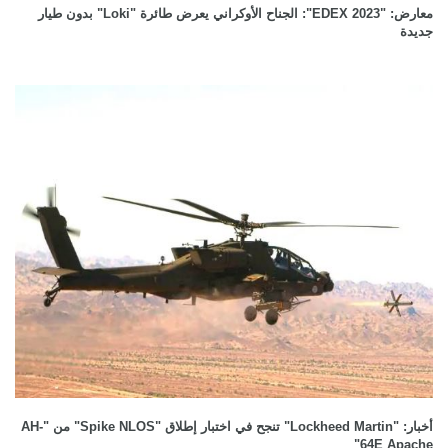
معارض: "EDEX 2023": الجناح الأوكراني يعرض طائرة "Loki" بدون طيار
جديدة
أخبار: "Lockheed Martin" تنجح في اختبار إطلاق "Spike NLOS" من "AH-
64E Apache"