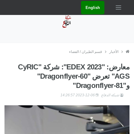
English
الأخبار
قسم الطيران / الفضاء
معارض: "EDEX 2023": شركة "CyRIC
AGS" تعرض "Dragonflyer-60"
و"Dragonflyer-81"
شبكة الدفاع
2023-12-06 14:26:57