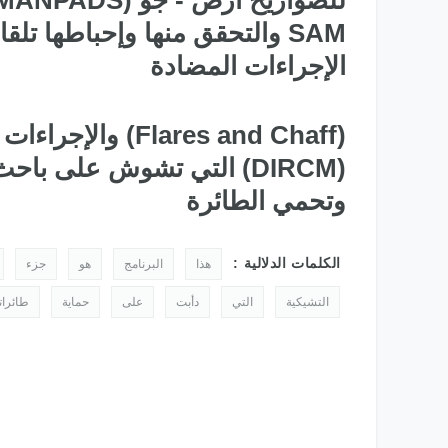
SAM والتحقق منها وإحباطها تلق
الإجراءات المضادة
(Flares and Chaff
(DIRCM) التي تشوش على ب
وتحمي الطائرة
الكلمات الدلالية :
هذا
البرنامج
هو
جزء
التشيكية
التي
دأبت
على
حماية
طائرات
طائرات التدريب المتقدم