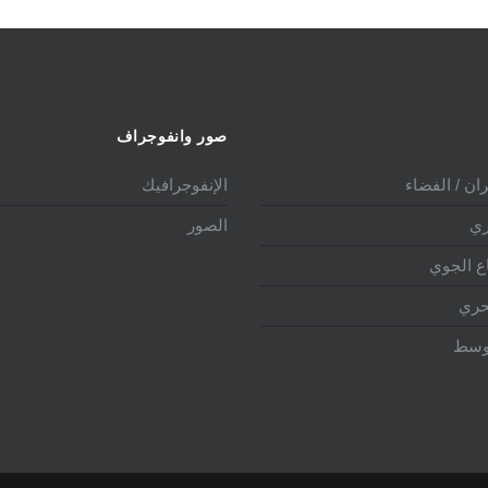
صور وانفوجراف
ان / الفضاء
الإنفوجرافيك
ري
الصور
ع الجوي
حري
أوسط