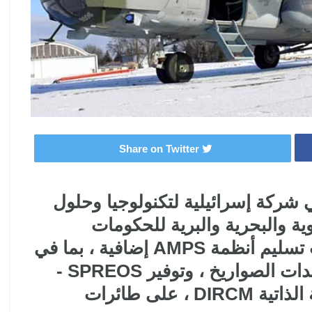
Share on Twitter
BIRD Aerosys ، وهي شركة إسرائيلية لتكنولوجيا وحلول
ة والبحرية والبرية للحكومات
والوكالات ذات الصلة ، أنها أكملت تسليم أنظمة AMPS إضافية ، بما في
ذلك MACS - مستشعر تأكيد تهديدات الصواريخ ، وتوفير SPREOS -
نظام الرادار الكهروضوئي للحماية الذاتية DIRCM ، على طائرات