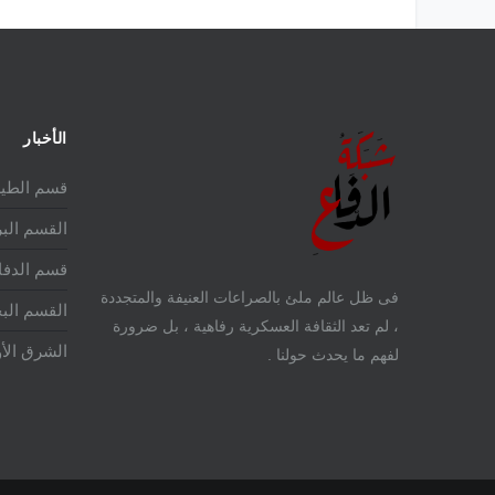
الأخبار
قسم الطير
القسم الب
قسم الدفا
فى ظل عالم ملئ بالصراعات العنيفة والمتجددة
القسم الب
، لم تعد الثقافة العسكرية رفاهية ، بل ضرورة
الشرق ال
لفهم ما يحدث حولنا .