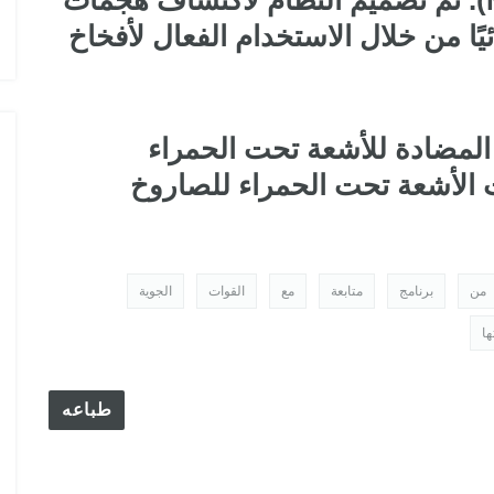
للصواريخ أرض - جو (MANPADS). تم تصميم النظام لاكتشاف هجمات
ائيًا من خلال الاستخدام الفعال لأفخاخ
) والإجراءات المضادة للأشعة تحت الحمراء
احث الأشعة تحت الحمراء للصاروخ
من
برنامج
متابعة
مع
القوات
الجوية
ها
طباعه
 في السوق