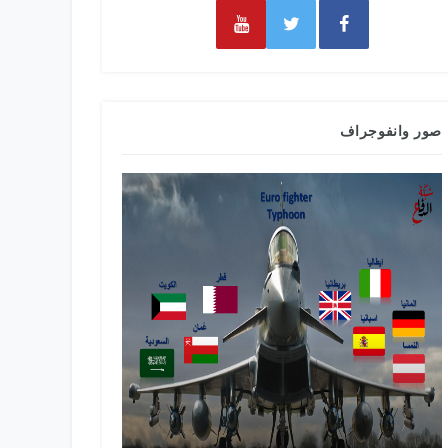
صور وانفوجراف
طائرات التدري