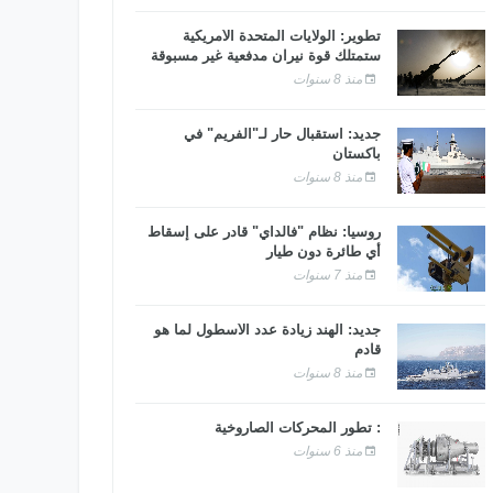
تطوير: الولايات المتحدة الأمريكية
ستمتلك قوة نيران مدفعية غير مسبوقة
منذ 8 سنوات
جديد: استقبال حار لـ"الفريم" في
باكستان
منذ 8 سنوات
روسيا: نظام "فالداي" قادر على إسقاط
أي طائرة دون طيار
منذ 7 سنوات
جديد: الهند زيادة عدد الأسطول لما هو
قادم
منذ 8 سنوات
: تطور المحركات الصاروخية
منذ 6 سنوات