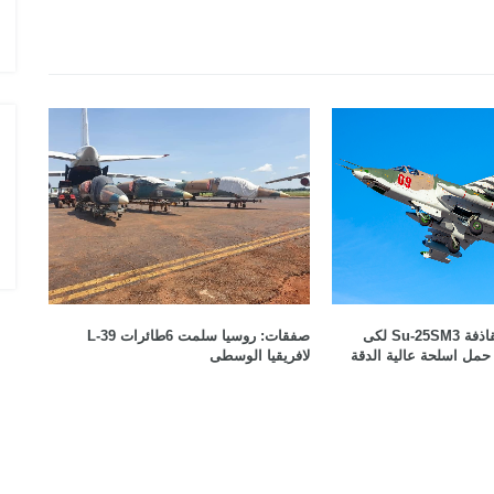
الدول المالكة للمقاتلة EUROFIGHTER
تطوير: تطوير القاذفة Su-25SM3 لكى
صفقات: روسيا سلمت 6طائرات L-39
حمل اسلحة عالية الدقة
لافريقيا الوسطى