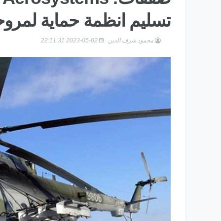
تسليم انظمة حماية لمروحيات MI-17 ا
محمود شرف الدين
2023-05-02 22:11:31