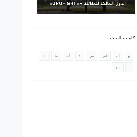
تاريخ المقاتلة F-16 في الشرق الأوسط
الدولي 2025
كلمات البحث
و
ال
في
من
لا
لم
ما
ان
"
سو