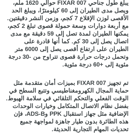
يبلغ طول جناحي FIXAR 007 حوالي 1620 ملم،
ويصل مدى الطيران إلى 60 كيلومترًا، ويبلغ الحد
الأقصى لوزن الإقلاع 7 كجم، وزمن النشر دقيقتين.
مع أربعة دوارات وسعة حمولة قصوى تبلغ 2 كجم،
يمكنها الطيران لمدة تصل إلى 59 دقيقة مع مدى
اتصال يصل إلى 30 كم. كما أنها قادرة على
الطيران على ارتفاع أقصى يصل إلى 6000 متر
وتحمل درجات حرارة قصوى تتراوح من -30 درجة
مئوية إلى +60 درجة مئوية.
تم تجهيز FIXAR 007 بميزات أمان متقدمة مثل
حماية المجال الكهرومغناطيسي وتتبع السطح في
الوقت الفعلي والتحكم التلقائي في سلامة الهبوط.
بفضل نظام الاتصال المتكامل وخيارات الوحدات
الإضافية مثل جهاز استقبال PPK وADS-B، فإن
هذه الطائرة بدون طيار جاهزة لمواجهة جميع
تحديات المهام التجارية الحديثة.