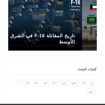
تاريخ المقاتلة F-16 في الشرق
ط
الأوسط
ا
كلمات البحث
و
ال
في
من
لا
لم
ما
ان
"
سو