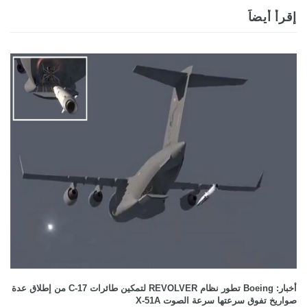
إقرأ أيضاً
أخبار: Boeing تطور نظام REVOLVER لتمكين طائرات C-17 من إطلاق عدة
صواريخ تفوق سرعتها سرعة الصوت X-51A