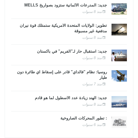
جديد: المدرعات الألمانية ستزود بصواريخ MELLS
منذ 8 سنوات
تطوير: الولايات المتحدة الأمريكية ستمتلك قوة نيران
مدفعية غير مسبوقة
منذ 8 سنوات
جديد: استقبال حار لـ"الفريم" في باكستان
منذ 8 سنوات
روسيا: نظام "فالداي" قادر على إسقاط أي طائرة دون
طيار
منذ 7 سنوات
جديد: الهند زيادة عدد الأسطول لما هو قادم
منذ 8 سنوات
: تطور المحركات الصاروخية
منذ 6 سنوات