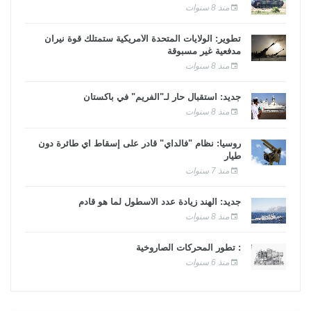
منذ 8 سنوات
تطوير: الولايات المتحدة الأمريكية ستمتلك قوة نيران
مدفعية غير مسبوقة
منذ 8 سنوات
جديد: استقبال حار لـ"الفريم" في باكستان
منذ 8 سنوات
روسيا: نظام "فالداي" قادر على إسقاط أي طائرة دون
طيار
منذ 7 سنوات
جديد: الهند زيادة عدد الأسطول لما هو قادم
منذ 8 سنوات
: تطور المحركات الصاروخية
منذ 6 سنوات