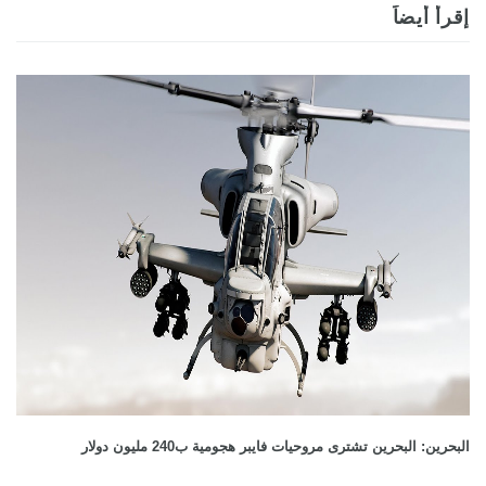
إقرأ أيضاً
البحرين: البحرين تشترى مروحيات فايبر هجومية ب240 مليون دولار