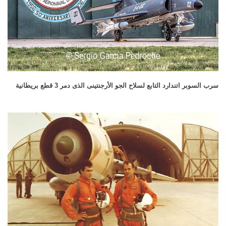
سرب السوبر اتندارد التابع لسلاح الجو الأرجنتينى الذى دمر 3 قطع بريطانية