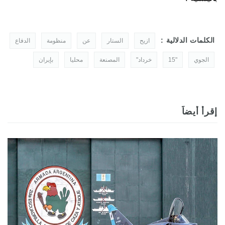
الكلمات الدلالية :
ازيح
الستار
عن
منظومة
الدفاع
الجوي
"15
خرداد"
المصنعة
محليا
بإيران
إقرأ أيضاً