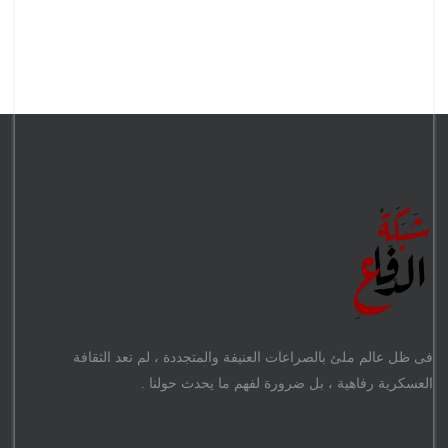
فى ظل عالم ملئ بالصراعات العنيفة والمتجددة ، لم تعد الثقافة
العسكرية رفاهية ، بل ضرورة لفهم ما يحدث حولنا .