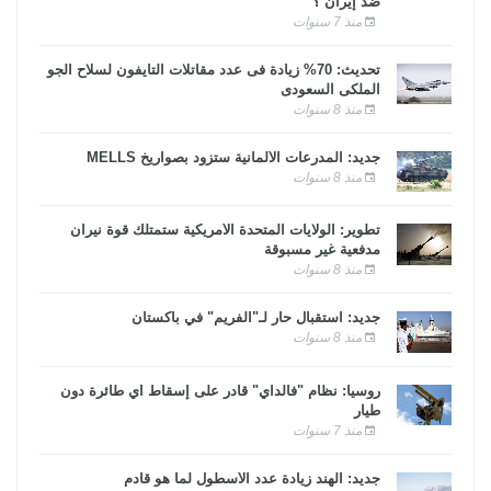
ضد إيران ؟
منذ 7 سنوات
تحديث: 70% زيادة فى عدد مقاتلات التايفون لسلاح الجو
الملكى السعودى
منذ 8 سنوات
جديد: المدرعات الألمانية ستزود بصواريخ MELLS
منذ 8 سنوات
تطوير: الولايات المتحدة الأمريكية ستمتلك قوة نيران
مدفعية غير مسبوقة
منذ 8 سنوات
جديد: استقبال حار لـ"الفريم" في باكستان
منذ 8 سنوات
روسيا: نظام "فالداي" قادر على إسقاط أي طائرة دون
طيار
منذ 7 سنوات
جديد: الهند زيادة عدد الأسطول لما هو قادم