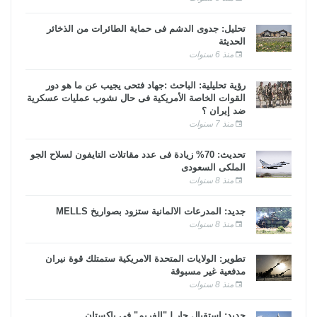
تحليل: جدوى الدشم فى حماية الطائرات من الذخائر
الحديثة
منذ 6 سنوات
رؤية تحليلية: الباحث :جهاد فتحى يجيب عن ما هو دور
القوات الخاصة الأمريكية فى حال نشوب عمليات عسكرية
ضد إيران ؟
منذ 7 سنوات
تحديث: 70% زيادة فى عدد مقاتلات التايفون لسلاح الجو
الملكى السعودى
منذ 8 سنوات
جديد: المدرعات الألمانية ستزود بصواريخ MELLS
منذ 8 سنوات
تطوير: الولايات المتحدة الأمريكية ستمتلك قوة نيران
مدفعية غير مسبوقة
منذ 8 سنوات
جديد: استقبال حار لـ"الفريم" في باكستان