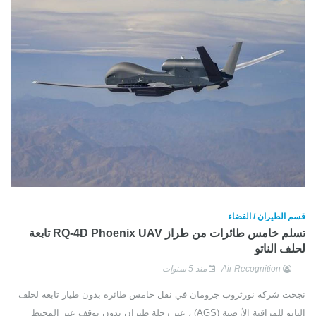
قسم الطيران / الفضاء
تسلم خامس طائرات من طراز RQ-4D Phoenix UAV تابعة
لحلف الناتو
Air Recognition
منذ 5 سنوات
نجحت شركة نورثروب جرومان في نقل خامس طائرة بدون طيار تابعة لحلف
الناتو للمراقبة الأرضية (AGS) ، عبر رحلة طيران بدون توقف عبر المحيط