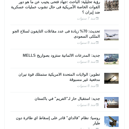
رؤية تحليلية: الباحث :جهاد فتحى يجيب عن ما هو دور
القوات الخاصة الأمريكية فى حال نشوب عمليات عسكرية
ضد إيران ؟
منذ 7 سنوات
تحديث: 70% زيادة فى عدد مقاتلات التايفون لسلاح الجو
الملكى السعودى
منذ 8 سنوات
جديد: المدرعات الألمانية ستزود بصواريخ MELLS
منذ 8 سنوات
تطوير: الولايات المتحدة الأمريكية ستمتلك قوة نيران
مدفعية غير مسبوقة
منذ 8 سنوات
جديد: استقبال حار لـ"الفريم" في باكستان
منذ 8 سنوات
روسيا: نظام "فالداي" قادر على إسقاط أي طائرة دون
طيار