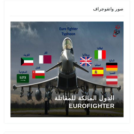
صور وانفوجراف
تاريخ المقاتلة F-16 في الشرق
الأوسط