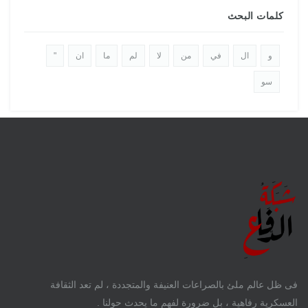
كلمات البحث
و
ال
في
من
لا
لم
ما
ان
"
سو
فى ظل عالم ملئ بالصراعات العنيفة والمتجددة ، لم تعد الثقافة
العسكرية رفاهية ، بل ضرورة لفهم ما يحدث حولنا .