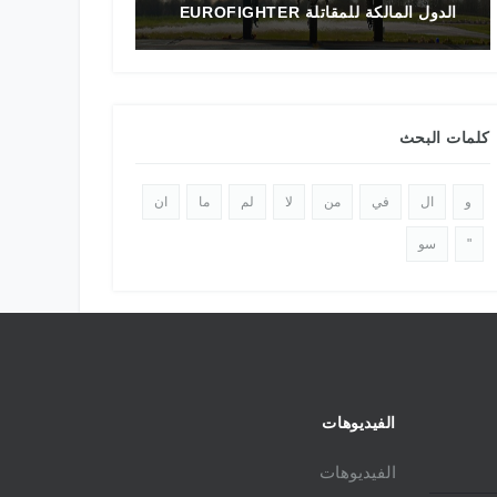
ل المالكة للمقاتلة EUROFIGHTER
تاريخ المقاتلة F-16 في الشرق الأوسط
كلمات البحث
و
ال
في
من
لا
لم
ما
ان
"
سو
الفيديوهات
الفيديوهات