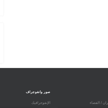
الدولي 2025
الدو
صور وانفوجراف
ان / الفضاء
الإنفوجرافيك