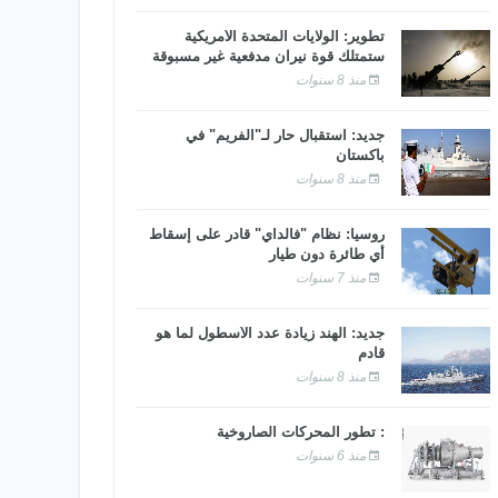
تطوير: الولايات المتحدة الأمريكية
ستمتلك قوة نيران مدفعية غير مسبوقة
منذ 8 سنوات
جديد: استقبال حار لـ"الفريم" في
باكستان
منذ 8 سنوات
روسيا: نظام "فالداي" قادر على إسقاط
أي طائرة دون طيار
منذ 7 سنوات
جديد: الهند زيادة عدد الأسطول لما هو
قادم
منذ 8 سنوات
: تطور المحركات الصاروخية
منذ 6 سنوات