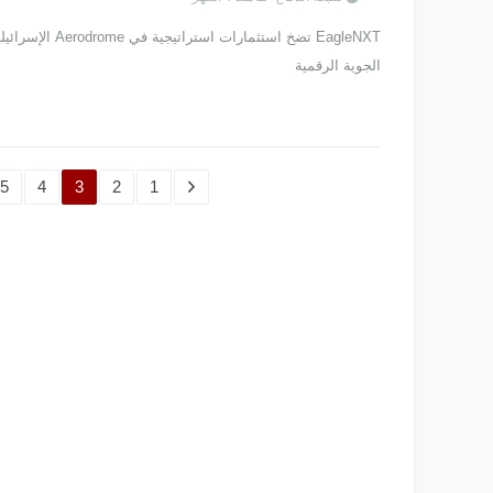
EagleNXT تضخ استثمارات است
الجوية الرقمية
5
4
3
2
1