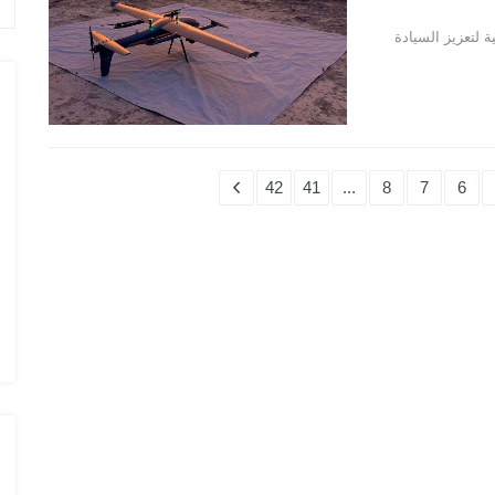
راتيجية في Aerodrome الإسرائيلية لتعزيز السيادة
42
41
...
8
7
6