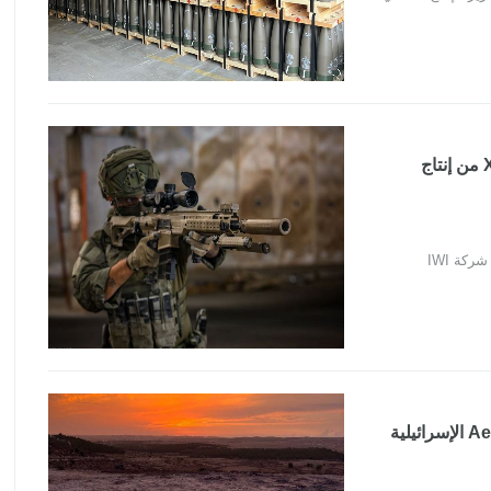
الجيش الإسرائيلي يبرم صفقة ضخمة للتزود ببنادق X95 من إنتاج
EagleNXT تضخ استثمارات استراتيجية في Aerodrome الإسرائيلية