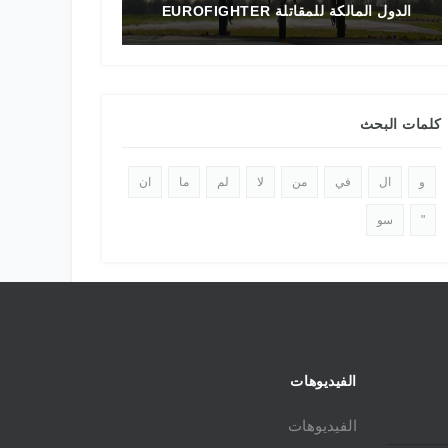
ل المالكة للمقاتلة EUROFIGHTER
تاريخ المقاتلة F-16 في الشرق الأوسط
كلمات البحث
و
ال
في
من
لا
لم
ما
ان
"
سو
الفيديوهات
الفيديوهات