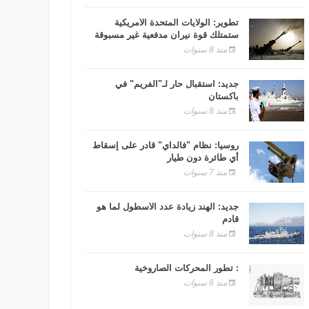
تطوير: الولايات المتحدة الأمريكية
ستمتلك قوة نيران مدفعية غير مسبوقة
منذ 8 سنوات
جديد: استقبال حار لـ"الفريم" في
باكستان
منذ 8 سنوات
روسيا: نظام "فالداي" قادر على إسقاط
أي طائرة دون طيار
منذ 7 سنوات
جديد: الهند زيادة عدد الأسطول لما هو
قادم
منذ 8 سنوات
: تطور المحركات الصاروخية
منذ 6 سنوات