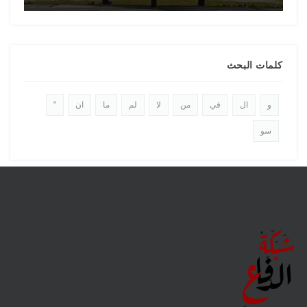
كلمات البحث
و
ال
في
من
لا
لم
ما
ان
"
سو