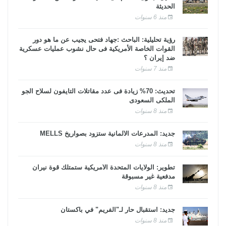
الحديثة
منذ 6 سنوات
رؤية تحليلية: الباحث :جهاد فتحى يجيب عن ما هو دور
القوات الخاصة الأمريكية فى حال نشوب عمليات عسكرية
ضد إيران ؟
منذ 7 سنوات
تحديث: 70% زيادة فى عدد مقاتلات التايفون لسلاح الجو
الملكى السعودى
منذ 8 سنوات
جديد: المدرعات الألمانية ستزود بصواريخ MELLS
منذ 8 سنوات
تطوير: الولايات المتحدة الأمريكية ستمتلك قوة نيران
مدفعية غير مسبوقة
منذ 8 سنوات
جديد: استقبال حار لـ"الفريم" في باكستان
منذ 8 سنوات