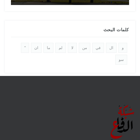
كلمات البحث
و
ال
في
من
لا
لم
ما
ان
"
سو