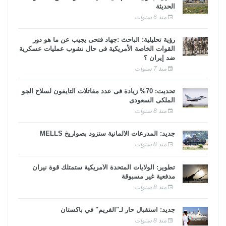
الحديثة
منذ 6 سنوات
رؤية تحليلية: الباحث :جهاد فتحى يجيب عن ما هو دور
القوات الخاصة الأمريكية فى حال نشوب عمليات عسكرية
ضد إيران ؟
منذ 7 سنوات
تحديث: 70% زيادة فى عدد مقاتلات التايفون لسلاح الجو
الملكى السعودى
منذ 8 سنوات
جديد: المدرعات الألمانية ستزود بصواريخ MELLS
منذ 8 سنوات
تطوير: الولايات المتحدة الأمريكية ستمتلك قوة نيران
مدفعية غير مسبوقة
منذ 8 سنوات
جديد: استقبال حار لـ"الفريم" في باكستان
منذ 8 سنوات