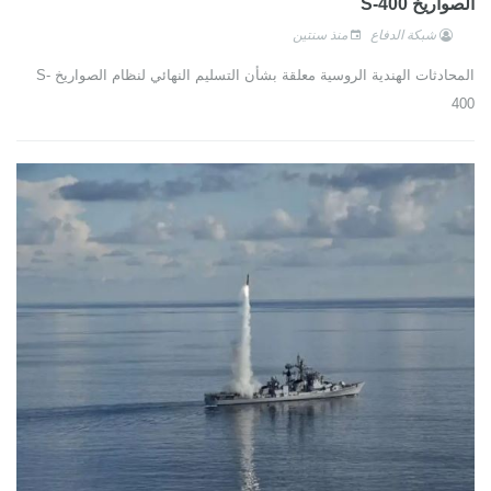
الصواريخ S-400
شبكة الدفاع
منذ سنتين
المحادثات الهندية الروسية معلقة بشأن التسليم النهائي لنظام الصواريخ S-
400