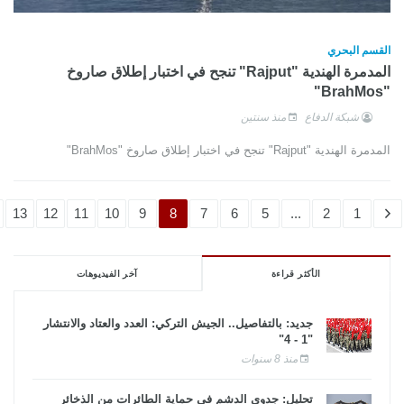
القسم البحري
المدمرة الهندية "Rajput" تنجح في اختبار إطلاق صاروخ
"BrahMos"
شبكة الدفاع
منذ سنتين
المدمرة الهندية "Rajput" تنجح في اختبار إطلاق صاروخ "BrahMos"
13
12
11
10
9
8
7
6
5
...
2
1
الأكثر قراءة
آخر الفيديوهات
جديد: بالتفاصيل.. الجيش التركي: العدد والعتاد والانتشار
"1 - 4"
منذ 8 سنوات
تحليل: جدوى الدشم فى حماية الطائرات من الذخائر