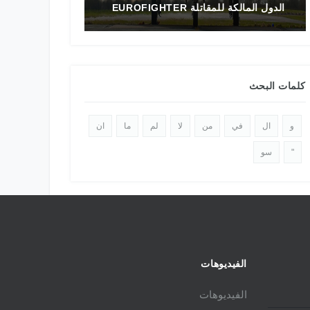
ل المالكة للمقاتلة EUROFIGHTER
تاريخ المقاتلة F-16 في الشرق الأوسط
كلمات البحث
و
ال
في
من
لا
لم
ما
ان
"
سو
الفيديوهات
الفيديوهات