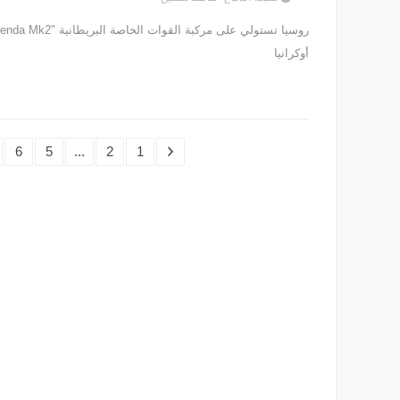
أوكرانيا
6
5
...
2
1