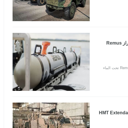
البحرية البريطانية تستخوذ على مركبات غير مأهولة طراز Remus
روسيا تستولي على مركبة القوات الخاصة البريطانية "HMT Extenda