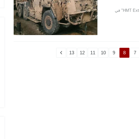
روسيا تستولي على مركبة القوات الخاصة البريطانية "HMT Extenda Mk2" في
13
12
11
10
9
8
7