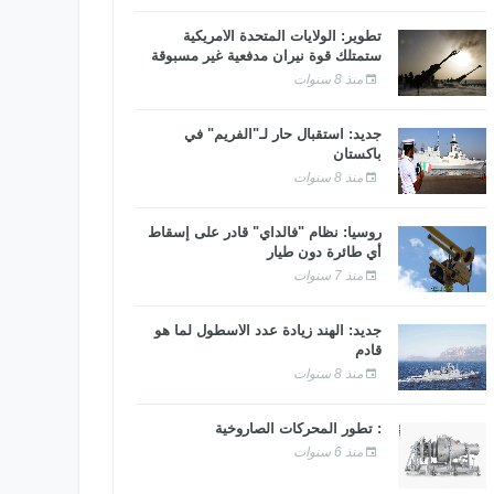
تطوير: الولايات المتحدة الأمريكية
ستمتلك قوة نيران مدفعية غير مسبوقة
منذ 8 سنوات
جديد: استقبال حار لـ"الفريم" في
باكستان
منذ 8 سنوات
روسيا: نظام "فالداي" قادر على إسقاط
أي طائرة دون طيار
منذ 7 سنوات
جديد: الهند زيادة عدد الأسطول لما هو
قادم
منذ 8 سنوات
: تطور المحركات الصاروخية
منذ 6 سنوات