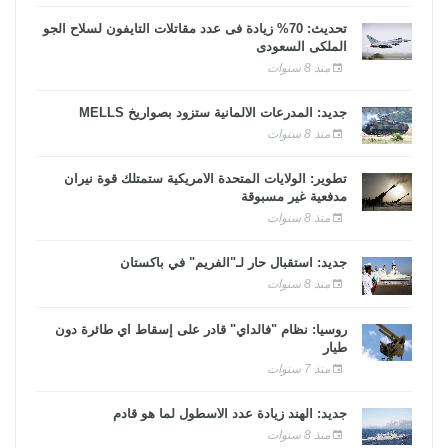
تحديث: 70% زيادة فى عدد مقاتلات التايفون لسلاح الجو
الملكى السعودى
منذ 8 سنوات
جديد: المدرعات الألمانية ستزود بصواريخ MELLS
منذ 8 سنوات
تطوير: الولايات المتحدة الأمريكية ستمتلك قوة نيران
مدفعية غير مسبوقة
منذ 8 سنوات
جديد: استقبال حار لـ"الفريم" في باكستان
منذ 8 سنوات
روسيا: نظام "فالداي" قادر على إسقاط أي طائرة دون
طيار
منذ 7 سنوات
جديد: الهند زيادة عدد الأسطول لما هو قادم
منذ 8 سنوات