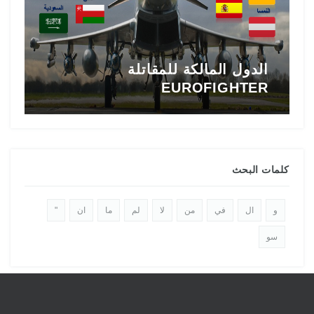
الدول المالكة للمقاتلة
EUROFIGHTER
ا
كلمات البحث
و
ال
في
من
لا
لم
ما
ان
"
سو