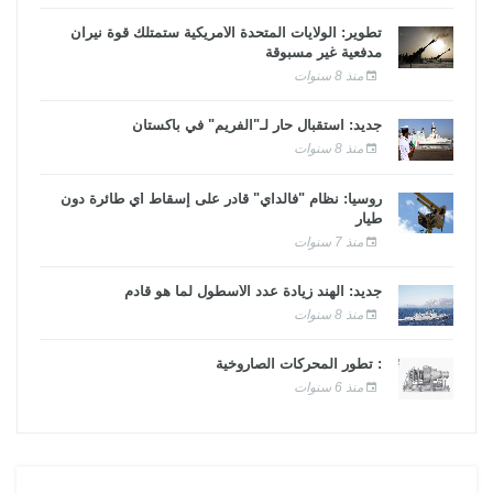
تطوير: الولايات المتحدة الأمريكية ستمتلك قوة نيران
مدفعية غير مسبوقة
منذ 8 سنوات
جديد: استقبال حار لـ"الفريم" في باكستان
منذ 8 سنوات
روسيا: نظام "فالداي" قادر على إسقاط أي طائرة دون
طيار
منذ 7 سنوات
جديد: الهند زيادة عدد الأسطول لما هو قادم
منذ 8 سنوات
: تطور المحركات الصاروخية
منذ 6 سنوات