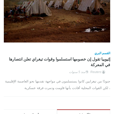
القسم البري
إثيوبيا تقول إن خصومها استسلموا وقوات تيغراي تعلن انتصارها
في المعركة
Reuters
منذ 5 سنوات
جنودًا من تيغرايين كانوا يستسلمون في مواجهة تقدمها نحو العاصمة الإقليمية
، لكن القوات المحلية أفادت بأنها قاومت ودمرت فرقة عسكرية