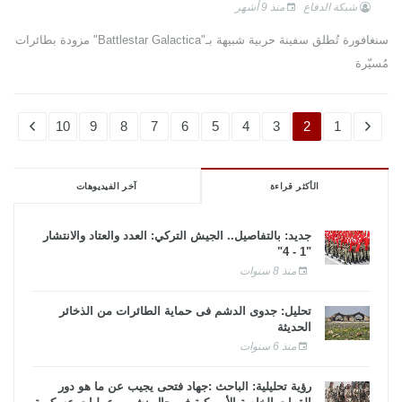
شبكة الدفاع
منذ 9 أشهر
سنغافورة تُطلق سفينة حربية شبيهة بـ"Battlestar Galactica" مزودة بطائرات
مُسيّرة
10
9
8
7
6
5
4
3
2
1
الأكثر قراءة
آخر الفيديوهات
جديد: بالتفاصيل.. الجيش التركي: العدد والعتاد والانتشار
"1 - 4"
منذ 8 سنوات
تحليل: جدوى الدشم فى حماية الطائرات من الذخائر
الحديثة
منذ 6 سنوات
رؤية تحليلية: الباحث :جهاد فتحى يجيب عن ما هو دور