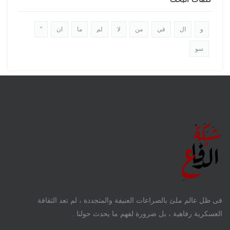
و
ال
في
من
لا
لم
ما
ان
"
سو
فى ظل عالم ملئ بالصراعات العنيفة والمتجددة ، لم تعد الثقافة
العسكرية رفاهية ، بل ضرورة لفهم ما يحدث حولنا .