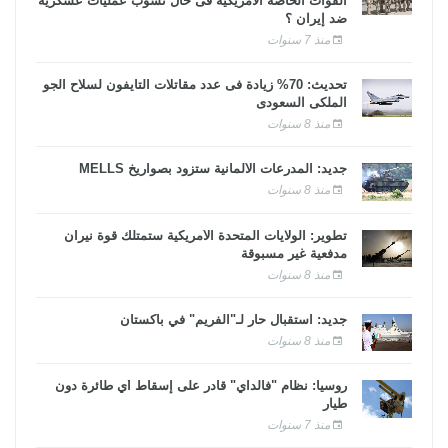
القوات الخاصة الأمريكية فى حال نشوب عمليات عسكرية
ضد إيران ؟
منذ 7 سنوات
تحديث: 70% زيادة فى عدد مقاتلات التايفون لسلاح الجو
الملكى السعودى
منذ 8 سنوات
جديد: المدرعات الألمانية ستزود بصواريخ MELLS
منذ 8 سنوات
تطوير: الولايات المتحدة الأمريكية ستمتلك قوة نيران
مدفعية غير مسبوقة
منذ 8 سنوات
جديد: استقبال حار لـ"الفريم" في باكستان
منذ 8 سنوات
روسيا: نظام "فالداي" قادر على إسقاط أي طائرة دون
طيار
منذ 7 سنوات