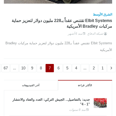
الشرق الأوسط
Elbit Systems تقتنص عقداً بـ228 مليون دولار لتعزيز حماية
مركبات Bradley الأمريكية
شبكة الدفاع
منذ 6 أشهر
Elbit Systems تقتنص عقداً بـ228 مليون دولار لتعزيز حماية مركبات Bradley
الأمريكية
67
...
10
9
8
7
6
5
4
...
2
1
الأكثر قراءة
آخر الفيديوهات
جديد: بالتفاصيل.. الجيش التركي: العدد والعتاد والانتشار
"1 - 4"
منذ 8 سنوات