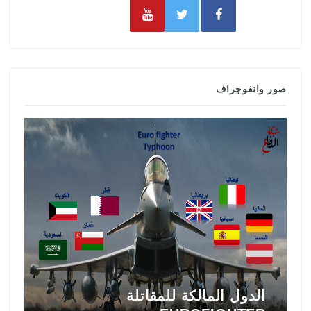
صور وانفوجراف
تاريخ المقاتلة F-16 في الشرق
ط