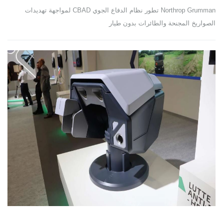
Northrop Grumman تطور نظام الدفاع الجوي CBAD لمواجهة تهديدات
الصواريخ المجنحة والطائرات بدون طيار