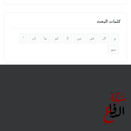
كلمات البحث
و
ال
في
من
لا
لم
ما
ان
"
سو