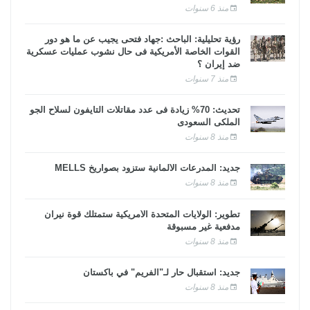
منذ 6 سنوات
رؤية تحليلية: الباحث :جهاد فتحى يجيب عن ما هو دور
القوات الخاصة الأمريكية فى حال نشوب عمليات عسكرية
ضد إيران ؟
منذ 7 سنوات
تحديث: 70% زيادة فى عدد مقاتلات التايفون لسلاح الجو
الملكى السعودى
منذ 8 سنوات
جديد: المدرعات الألمانية ستزود بصواريخ MELLS
منذ 8 سنوات
تطوير: الولايات المتحدة الأمريكية ستمتلك قوة نيران
مدفعية غير مسبوقة
منذ 8 سنوات
جديد: استقبال حار لـ"الفريم" في باكستان
منذ 8 سنوات