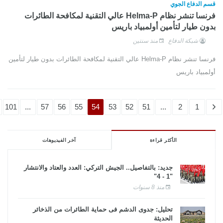
قسم الدفاع الجوي
فرنسا تنشر نظام Helma-P عالي التقنية لمكافحة الطائرات
بدون طيار لتأمين أولمبياد باريس
شبكة الدفاع
منذ سنتين
فرنسا تنشر نظام Helma-P عالي التقنية لمكافحة الطائرات بدون طيار لتأمين
أولمبياد باريس
101
...
57
56
55
54
53
52
51
...
2
1
الأكثر قراءة
آخر الفيديوهات
جديد: بالتفاصيل.. الجيش التركي: العدد والعتاد والانتشار
"1 - 4"
منذ 8 سنوات
تحليل: جدوى الدشم فى حماية الطائرات من الذخائر
الحديثة