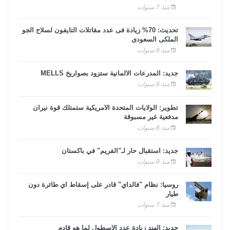
منذ 7 سنوات
تحديث: 70% زيادة فى عدد مقاتلات التايفون لسلاح الجو
الملكى السعودى
منذ 8 سنوات
جديد: المدرعات الألمانية ستزود بصواريخ MELLS
منذ 8 سنوات
تطوير: الولايات المتحدة الأمريكية ستمتلك قوة نيران
مدفعية غير مسبوقة
منذ 8 سنوات
جديد: استقبال حار لـ"الفريم" في باكستان
منذ 8 سنوات
روسيا: نظام "فالداي" قادر على إسقاط أي طائرة دون
طيار
منذ 7 سنوات
جديد: الهند زيادة عدد الأسطول لما هو قادم