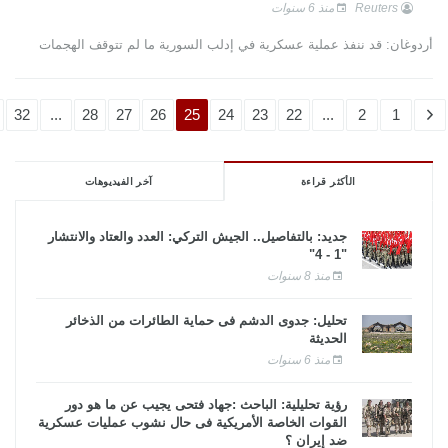
Reuters
منذ 6 سنوات
أردوغان: قد ننفذ عملية عسكرية في إدلب السورية ما لم تتوقف الهجمات
32
...
28
27
26
25
24
23
22
...
2
1
الأكثر قراءة
آخر الفيديوهات
جديد: بالتفاصيل.. الجيش التركي: العدد والعتاد والانتشار
"1 - 4"
منذ 8 سنوات
تحليل: جدوى الدشم فى حماية الطائرات من الذخائر
الحديثة
منذ 6 سنوات
رؤية تحليلية: الباحث :جهاد فتحى يجيب عن ما هو دور
القوات الخاصة الأمريكية فى حال نشوب عمليات عسكرية
ضد إيران ؟