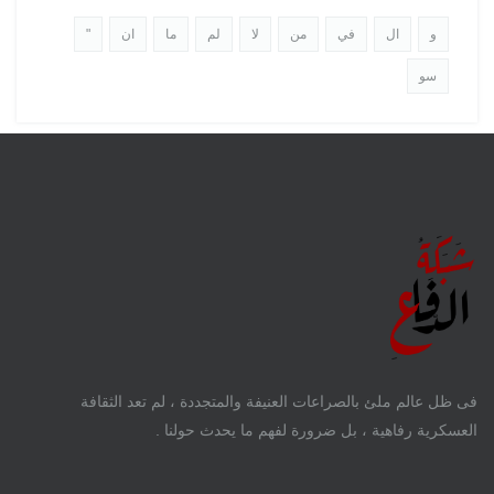
و
ال
في
من
لا
لم
ما
ان
"
سو
فى ظل عالم ملئ بالصراعات العنيفة والمتجددة ، لم تعد الثقافة
العسكرية رفاهية ، بل ضرورة لفهم ما يحدث حولنا .