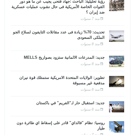
رؤية تحليلية: الباحث :جهاد فتحى يجيب عن ما هو دور
القوات الخاصة الأمريكية فى حال نشوب عمليات عسكرية
ضد إيران ؟
منذ 7 سنوات
تحديث: 70% زيادة فى عدد مقاتلات التايفون لسلاح الجو
الملكى السعودى
منذ 8 سنوات
جديد: المدرعات الألمانية ستزود بصواريخ MELLS
منذ 8 سنوات
تطوير: الولايات المتحدة الأمريكية ستمتلك قوة نيران
مدفعية غير مسبوقة
منذ 8 سنوات
جديد: استقبال حار لـ"الفريم" في باكستان
منذ 8 سنوات
روسيا: نظام "فالداي" قادر على إسقاط أي طائرة دون
طيار
منذ 7 سنوات