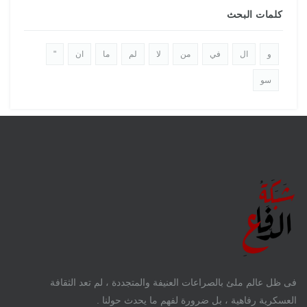
كلمات البحث
و
ال
في
من
لا
لم
ما
ان
"
سو
فى ظل عالم ملئ بالصراعات العنيفة والمتجددة ، لم تعد الثقافة
العسكرية رفاهية ، بل ضرورة لفهم ما يحدث حولنا .