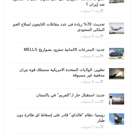
ضد إيران ؟
منذ 7 سنوات
تحديث: 70% زيادة فى عدد مقاتلات التايفون لسلاح الجو
الملكى السعودى
منذ 8 سنوات
جديد: المدرعات الألمانية ستزود بصواريخ MELLS
منذ 8 سنوات
تطوير: الولايات المتحدة الأمريكية ستمتلك قوة نيران
مدفعية غير مسبوقة
منذ 8 سنوات
جديد: استقبال حار لـ"الفريم" في باكستان
منذ 8 سنوات
روسيا: نظام "فالداي" قادر على إسقاط أي طائرة دون
طيار
منذ 7 سنوات