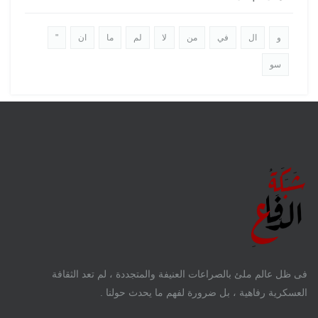
و
ال
في
من
لا
لم
ما
ان
"
سو
فى ظل عالم ملئ بالصراعات العنيفة والمتجددة ، لم تعد الثقافة
العسكرية رفاهية ، بل ضرورة لفهم ما يحدث حولنا .