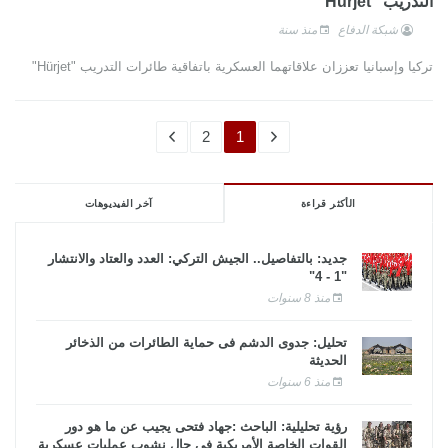
التدريب "Hürjet"
شبكة الدفاع
منذ سنة
تركيا وإسبانيا تعززان علاقاتهما العسكرية باتفاقية طائرات التدريب "Hürjet"
2
1
الأكثر قراءة
آخر الفيديوهات
جديد: بالتفاصيل.. الجيش التركي: العدد والعتاد والانتشار
"1 - 4"
منذ 8 سنوات
تحليل: جدوى الدشم فى حماية الطائرات من الذخائر
الحديثة
منذ 6 سنوات
رؤية تحليلية: الباحث :جهاد فتحى يجيب عن ما هو دور
القوات الخاصة الأمريكية فى حال نشوب عمليات عسكرية