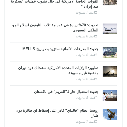
القوات الخاصة الأمريكية فى حال نشوب عمليات عسكرية
ضد إيران ؟
منذ 7 سنوات
تحديث: 70% زيادة فى عدد مقاتلات التايفون لسلاح الجو
الملكى السعودى
منذ 8 سنوات
جديد: المدرعات الألمانية ستزود بصواريخ MELLS
منذ 8 سنوات
تطوير: الولايات المتحدة الأمريكية ستمتلك قوة نيران
مدفعية غير مسبوقة
منذ 8 سنوات
جديد: استقبال حار لـ"الفريم" في باكستان
منذ 8 سنوات
روسيا: نظام "فالداي" قادر على إسقاط أي طائرة دون
طيار
منذ 7 سنوات