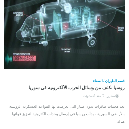
قسم الطيران / الفضاء
روسيا تكثف من وسائل الحرب الألكترونية فى سوريا
محرر
منذ 8 سنوات
بعد هجمات طائرات بدون طيار التى تعرضت لها القواعد العسكرية الروسية
بالأراضى السورية ، بدأت روسيا فى إرسال وحدات الكترونية لتعزيز قواتها
هناك