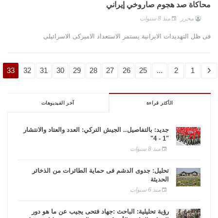
محاكاة صد هجوم صاروخي إيراني
محرر
منذ 8 سنوات
فى ظل التهديدات الايرانية يستمر الاستعداد الاميركى الاسرائيلى
33
32
31
30
29
28
27
26
25
...
2
1
الأكثر قراءة
آخر الفيديوهات
جديد: بالتفاصيل.. الجيش التركي: العدد والعتاد والانتشار
"1 - 4"
منذ 8 سنوات
تحليل: جدوى الدشم فى حماية الطائرات من الذخائر
الحديثة
منذ 6 سنوات
رؤية تحليلية: الباحث :جهاد فتحى يجيب عن ما هو دور