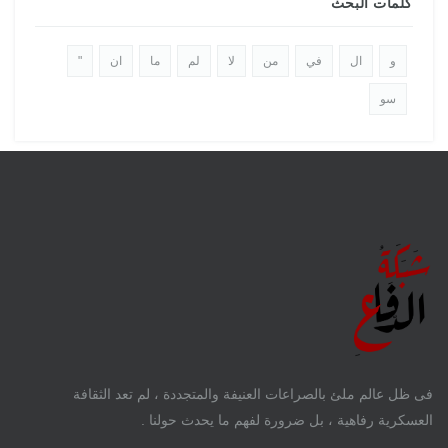
كلمات البحث
و
ال
في
من
لا
لم
ما
ان
"
سو
فى ظل عالم ملئ بالصراعات العنيفة والمتجددة ، لم تعد الثقافة
العسكرية رفاهية ، بل ضرورة لفهم ما يحدث حولنا .