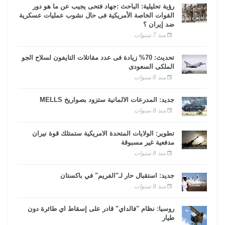
رؤية تحليلية: الباحث :جهاد فتحى يجيب عن ما هو دور
القوات الخاصة الأمريكية فى حال نشوب عمليات عسكرية
ضد إيران ؟
منذ 7 سنوات
تحديث: 70% زيادة فى عدد مقاتلات التايفون لسلاح الجو
الملكى السعودى
منذ 8 سنوات
جديد: المدرعات الألمانية ستزود بصواريخ MELLS
منذ 8 سنوات
تطوير: الولايات المتحدة الأمريكية ستمتلك قوة نيران
مدفعية غير مسبوقة
منذ 8 سنوات
جديد: استقبال حار لـ"الفريم" في باكستان
منذ 8 سنوات
روسيا: نظام "فالداي" قادر على إسقاط أي طائرة دون
طيار