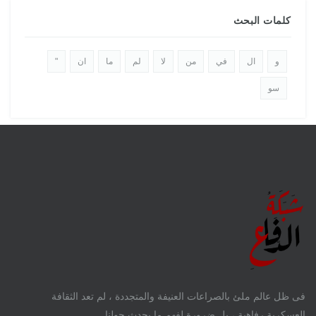
كلمات البحث
و
ال
في
من
لا
لم
ما
ان
"
سو
فى ظل عالم ملئ بالصراعات العنيفة والمتجددة ، لم تعد الثقافة
العسكرية رفاهية ، بل ضرورة لفهم ما يحدث حولنا .