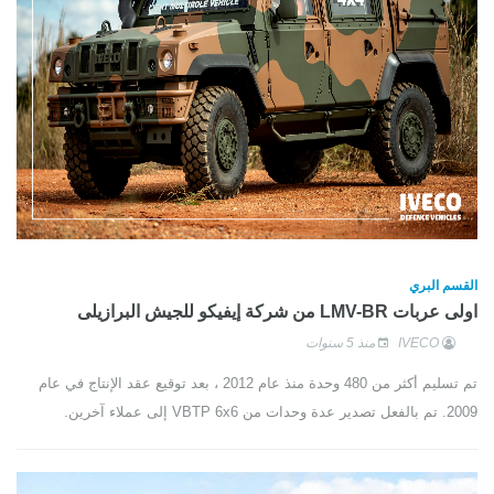
القسم البري
اولى عربات LMV-BR من شركة إيفيكو للجيش البرازيلى
IVECO
منذ 5 سنوات
تم تسليم أكثر من 480 وحدة منذ عام 2012 ، بعد توقيع عقد الإنتاج في عام
2009. تم بالفعل تصدير عدة وحدات من VBTP 6x6 إلى عملاء آخرين.