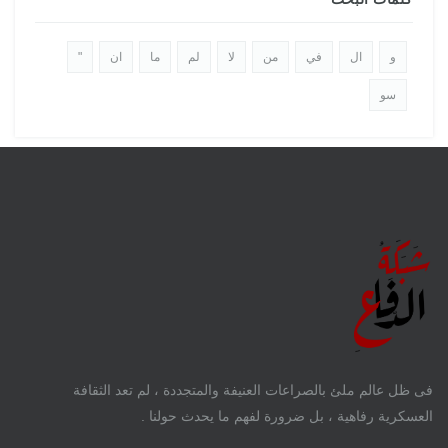
و
ال
في
من
لا
لم
ما
ان
"
سو
فى ظل عالم ملئ بالصراعات العنيفة والمتجددة ، لم تعد الثقافة
العسكرية رفاهية ، بل ضرورة لفهم ما يحدث حولنا .