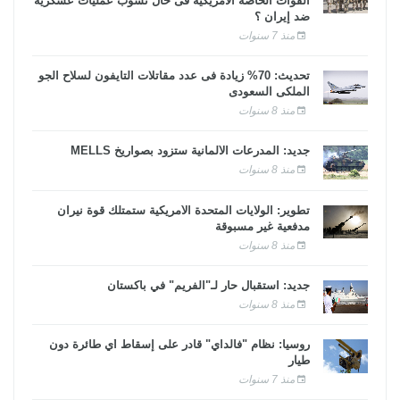
القوات الخاصة الأمريكية فى حال نشوب عمليات عسكرية
ضد إيران ؟
منذ 7 سنوات
تحديث: 70% زيادة فى عدد مقاتلات التايفون لسلاح الجو
الملكى السعودى
منذ 8 سنوات
جديد: المدرعات الألمانية ستزود بصواريخ MELLS
منذ 8 سنوات
تطوير: الولايات المتحدة الأمريكية ستمتلك قوة نيران
مدفعية غير مسبوقة
منذ 8 سنوات
جديد: استقبال حار لـ"الفريم" في باكستان
منذ 8 سنوات
روسيا: نظام "فالداي" قادر على إسقاط أي طائرة دون
طيار
منذ 7 سنوات