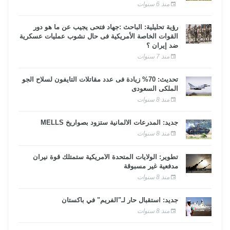
منذ 6 سنوات
رؤية تحليلية: الباحث :جهاد فتحى يجيب عن ما هو دور
القوات الخاصة الأمريكية فى حال نشوب عمليات عسكرية
ضد إيران ؟
منذ 7 سنوات
تحديث: 70% زيادة فى عدد مقاتلات التايفون لسلاح الجو
الملكى السعودى
منذ 8 سنوات
جديد: المدرعات الألمانية ستزود بصواريخ MELLS
منذ 8 سنوات
تطوير: الولايات المتحدة الأمريكية ستمتلك قوة نيران
مدفعية غير مسبوقة
منذ 8 سنوات
جديد: استقبال حار لـ"الفريم" في باكستان
منذ 8 سنوات