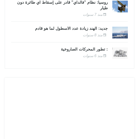
روسيا: نظام "فالداي" قادر على إسقاط أي طائرة دون
طيار
منذ 7 سنوات
جديد: الهند زيادة عدد الأسطول لما هو قادم
منذ 8 سنوات
: تطور المحركات الصاروخية
منذ 6 سنوات