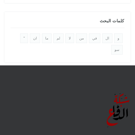
كلمات البحث
و
ال
في
من
لا
لم
ما
ان
"
سو