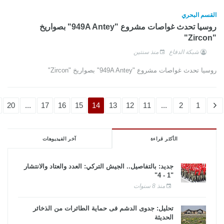
القسم البحري
روسيا تحدث غواصات مشروع "949A Antey" بصواريخ
"Zircon"
شبكة الدفاع
منذ سنتين
روسيا تحدث غواصات مشروع "949A Antey" بصواريخ "Zircon"
20
...
17
16
15
14
13
12
11
...
2
1
الأكثر قراءة
آخر الفيديوهات
جديد: بالتفاصيل.. الجيش التركي: العدد والعتاد والانتشار
"1 - 4"
منذ 8 سنوات
تحليل: جدوى الدشم فى حماية الطائرات من الذخائر
الحديثة