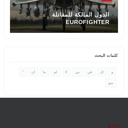
الدول المالكة للمقاتلة
EUROFIGHTER
ا
كلمات البحث
و
ال
في
من
لا
لم
ما
ان
"
سو