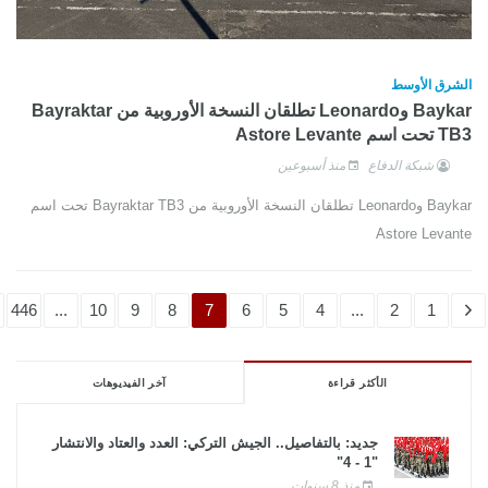
الشرق الأوسط
Baykar وLeonardo تطلقان النسخة الأوروبية من Bayraktar
TB3 تحت اسم Astore Levante
شبكة الدفاع
منذ أسبوعين
Baykar وLeonardo تطلقان النسخة الأوروبية من Bayraktar TB3 تحت اسم
Astore Levante
446
...
10
9
8
7
6
5
4
...
2
1
الأكثر قراءة
آخر الفيديوهات
جديد: بالتفاصيل.. الجيش التركي: العدد والعتاد والانتشار
"1 - 4"
منذ 8 سنوات