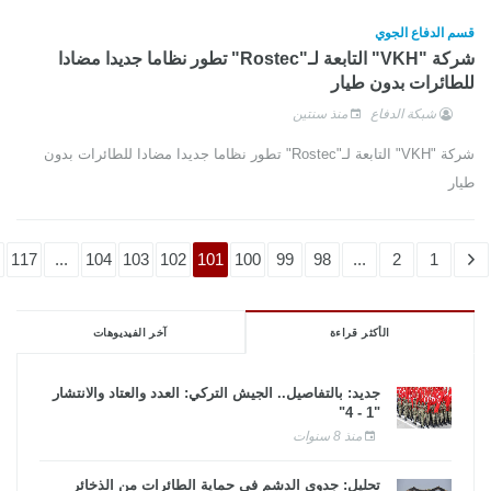
قسم الدفاع الجوي
شركة "VKH" التابعة لـ"Rostec" تطور نظاما جديدا مضادا
للطائرات بدون طيار
شبكة الدفاع
منذ سنتين
شركة "VKH" التابعة لـ"Rostec" تطور نظاما جديدا مضادا للطائرات بدون
طيار
117
...
104
103
102
101
100
99
98
...
2
1
الأكثر قراءة
آخر الفيديوهات
جديد: بالتفاصيل.. الجيش التركي: العدد والعتاد والانتشار
"1 - 4"
منذ 8 سنوات
تحليل: جدوى الدشم فى حماية الطائرات من الذخائر