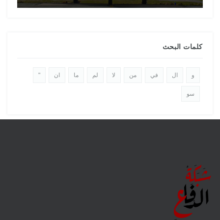
كلمات البحث
و
ال
في
من
لا
لم
ما
ان
"
سو