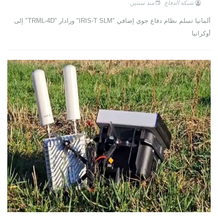
شبكة الدفاع
منذ سنتين
ألمانيا تسلم نظام دفاع جوي إضافي "IRIS-T SLM" ورادار "TRML-4D" إلى
أوكرانيا