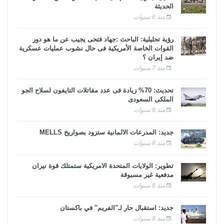
الحديثة
منذ 6 سنوات
رؤية تحليلية: الباحث :جهاد فتحى يجيب عن ما هو دور
القوات الخاصة الأمريكية فى حال نشوب عمليات عسكرية
ضد إيران ؟
منذ 7 سنوات
تحديث: 70% زيادة فى عدد مقاتلات التايفون لسلاح الجو
الملكى السعودى
منذ 8 سنوات
جديد: المدرعات الألمانية ستزود بصواريخ MELLS
منذ 8 سنوات
تطوير: الولايات المتحدة الأمريكية ستمتلك قوة نيران
مدفعية غير مسبوقة
منذ 8 سنوات
جديد: استقبال حار لـ"الفريم" في باكستان
منذ 8 سنوات