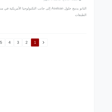
الناتو يدمج حلول Aselsan إلى جانب التكنولوجيا الأمريك
الطبقات
5
4
3
2
1