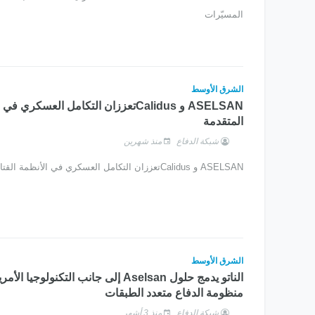
المسيّرات
الشرق الأوسط
ASELSAN و Calidusتعززان التكامل العسكري 
المتقدمة
شبكة الدفاع
منذ شهرين
ASELSAN و Calidusتعززان التكامل العسكري في الأنظمة القتالية المتقدمة
الشرق الأوسط
الناتو يدمج حلول Aselsan إلى جانب التكنولوجيا 
منظومة الدفاع متعدد الطبقات
شبكة الدفاع
منذ 3 أشهر