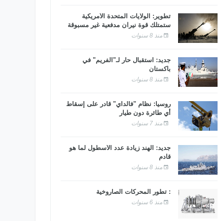
تطوير: الولايات المتحدة الأمريكية
ستمتلك قوة نيران مدفعية غير مسبوقة
منذ 8 سنوات
جديد: استقبال حار لـ"الفريم" في
باكستان
منذ 8 سنوات
روسيا: نظام "فالداي" قادر على إسقاط
أي طائرة دون طيار
منذ 7 سنوات
جديد: الهند زيادة عدد الأسطول لما هو
قادم
منذ 8 سنوات
: تطور المحركات الصاروخية
منذ 6 سنوات