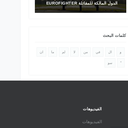
الدول المالكة للمقاتلة EUROFIGHTER
تاريخ المقاتلة F-16 في الشرق الأوسط
كلمات البحث
و
ال
في
من
لا
لم
ما
ان
"
سو
الفيديوهات
الفيديوهات