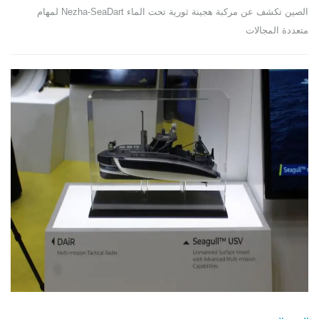
الصين تكشف عن مركبة هجينة ثورية تحت الماء Nezha-SeaDart لمهام
متعددة المجالات