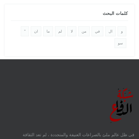
كلمات البحث
و
ال
في
من
لا
لم
ما
ان
"
سو
فى ظل عالم ملئ بالصراعات العنيفة والمتجددة ، لم تعد الثقافة