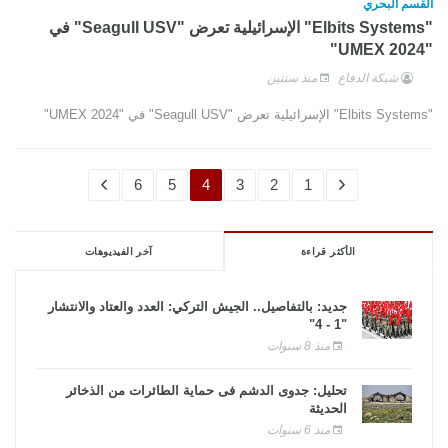
القسم البحري
"Elbits Systems" الإسرائيلية تعرض "Seagull USV" في
"UMEX 2024"
شبكة الدفاع
منذ سنتين
"Elbits Systems" الإسرائيلية تعرض "Seagull USV" في "UMEX 2024"
6
5
4
3
2
1
الأكثر قراءة
آخر الفيديوهات
جديد: بالتفاصيل.. الجيش التركي: العدد والعتاد والانتشار
"1 - 4"
منذ 8 سنوات
تحليل: جدوى الدشم فى حماية الطائرات من الذخائر
الحديثة
منذ 6 سنوات