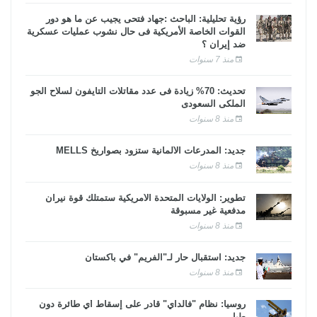
رؤية تحليلية: الباحث :جهاد فتحى يجيب عن ما هو دور
القوات الخاصة الأمريكية فى حال نشوب عمليات عسكرية
ضد إيران ؟
منذ 7 سنوات
تحديث: 70% زيادة فى عدد مقاتلات التايفون لسلاح الجو
الملكى السعودى
منذ 8 سنوات
جديد: المدرعات الألمانية ستزود بصواريخ MELLS
منذ 8 سنوات
تطوير: الولايات المتحدة الأمريكية ستمتلك قوة نيران
مدفعية غير مسبوقة
منذ 8 سنوات
جديد: استقبال حار لـ"الفريم" في باكستان
منذ 8 سنوات
روسيا: نظام "فالداي" قادر على إسقاط أي طائرة دون
طيار