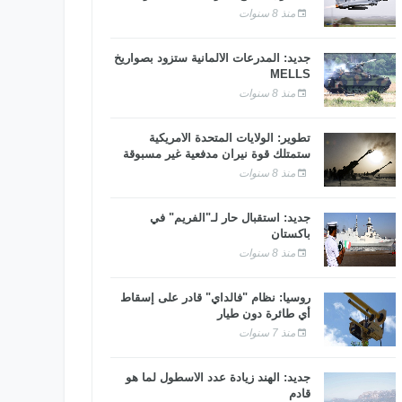
منذ 8 سنوات
جديد: المدرعات الألمانية ستزود بصواريخ
MELLS
منذ 8 سنوات
تطوير: الولايات المتحدة الأمريكية
ستمتلك قوة نيران مدفعية غير مسبوقة
منذ 8 سنوات
جديد: استقبال حار لـ"الفريم" في
باكستان
منذ 8 سنوات
روسيا: نظام "فالداي" قادر على إسقاط
أي طائرة دون طيار
منذ 7 سنوات
جديد: الهند زيادة عدد الأسطول لما هو
قادم