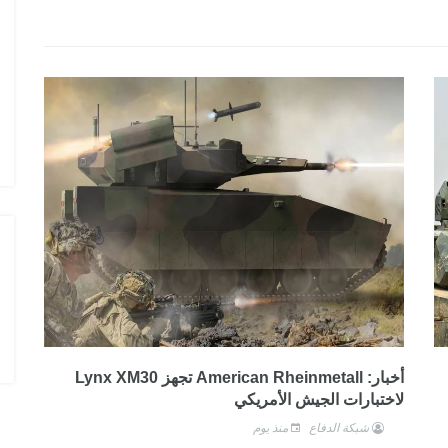
 في السوق
الدول المالكة للمقاتلة EUROFIGHTER
أخبار: American Rheinmetall تجهز Lynx XM30
لاختبارات الجيش الأمريكي
شبكة الدفاع
منذ يوم