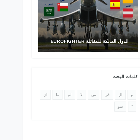
طائرات التدري
تاريخ المقاتلة F-16 في الشرق الأوسط
الدولي 2025
كلمات البحث
و
ال
في
من
لا
لم
ما
ان
"
سو