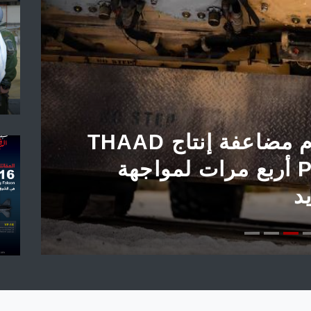
قس
تاني يستبدل
WHATSAPP بتطبيق WECHAT الصيني
ا
ت