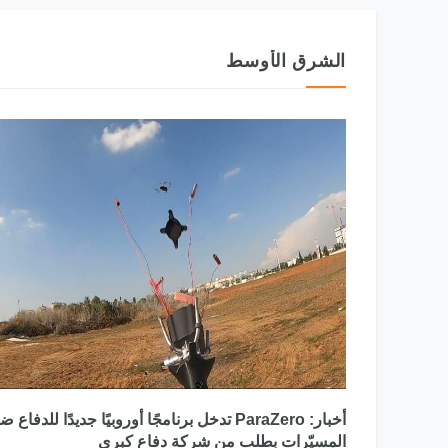
الشرق الأوسط
أخبار: ParaZero تدخل برنامجًا أوروبيًا جديدًا للدفاع ض
المسيّرات بطلب من شركة دفاع كبرى