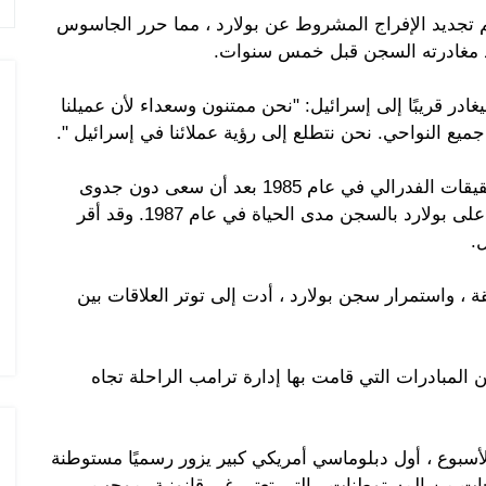
تم تجديد الإفراج المشروط عن بولارد ، مما حرر الجاسوس
منذ مغادرته السجن قبل خمس سنوات.
غادر قريبًا إلى إسرائيل: "نحن ممتنون وسعداء لأن عميلنا
ميع النواحي. نحن نتطلع إلى رؤية عملائنا في إسرائيل ".
بعد أن ألقي القبض عليه من قبل عملاء مكتب التحقيقات الفدرالي في عام 1985 بعد أن سعى دون جدوى
للجوء في السفارة الإسرائيلية في واشنطن ، حُكم على بولارد بالسجن مدى الحياة في عام 1987. وقد أقر
.
يقة ، واستمرار سجن بولارد ، أدت إلى توتر العلاقات بين
لمبادرات التي قامت بها إدارة ترامب الراحلة تجاه
الأسبوع ، أول دبلوماسي أمريكي كبير يزور رسميًا مستوطنة
تجات من المستوطنات - التي تعتبر غير قانونية بموجب