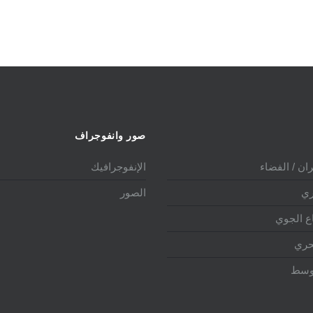
صور وانفوجراف
ان / الفضاء
الإنفوجرافيك
ري
الصور
ع الجوي
حري
أوسط