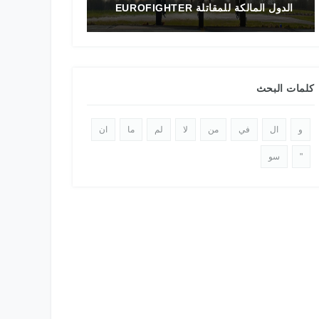
تاريخ المقاتلة F-16 في الشرق الأوسط
الدولي 2025
كلمات البحث
و
ال
في
من
لا
لم
ما
ان
"
سو