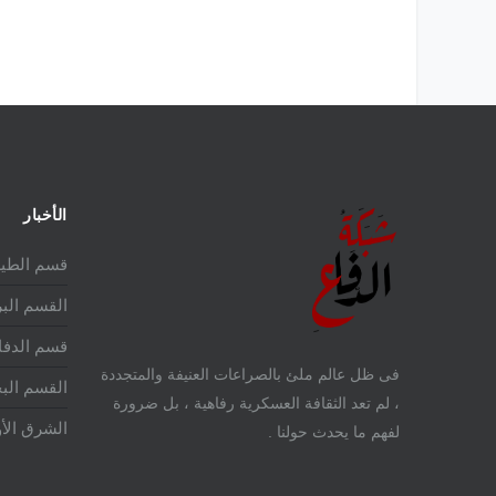
الأخبار
قسم الطير
القسم الب
قسم الدفا
فى ظل عالم ملئ بالصراعات العنيفة والمتجددة
القسم الب
، لم تعد الثقافة العسكرية رفاهية ، بل ضرورة
الشرق ال
لفهم ما يحدث حولنا .