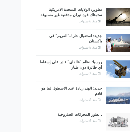
تطوير: الولايات المتحدة الأمريكية
ستمتلك قوة نيران مدفعية غير مسبوقة
منذ 8 سنوات
جديد: استقبال حار لـ"الفريم" في
باكستان
منذ 8 سنوات
روسيا: نظام "فالداي" قادر على إسقاط
أي طائرة دون طيار
منذ 7 سنوات
جديد: الهند زيادة عدد الأسطول لما هو
قادم
منذ 8 سنوات
: تطور المحركات الصاروخية
منذ 6 سنوات