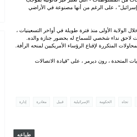
 إسرائيل" ، على الرغم من أنها مصنوعة في الأراضي
ل الولاية الأولى منذ فترة طويلة في أواخر التسعينيات ،
 وقت لاحق نداء شخصي للسماح له بحضور جنازة والده.
ولات المتكررة لإقناع الرؤساء الأمريكيين لمنحه الرأفة.
ات المتحدة ، رون ديرمر ، على "قيادة الاتصالات
تجاه
الحكومة
الإسرائيلية
قبيل
مغادرة
إدارة
طباعه
 في السوق