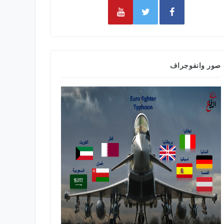
صور وانفوجراف
طائرات التدري