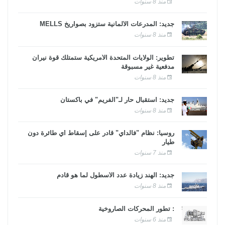
منذ 8 سنوات
جديد: المدرعات الألمانية ستزود بصواريخ MELLS
منذ 8 سنوات
تطوير: الولايات المتحدة الأمريكية ستمتلك قوة نيران
مدفعية غير مسبوقة
منذ 8 سنوات
جديد: استقبال حار لـ"الفريم" في باكستان
منذ 8 سنوات
روسيا: نظام "فالداي" قادر على إسقاط أي طائرة دون
طيار
منذ 7 سنوات
جديد: الهند زيادة عدد الأسطول لما هو قادم
منذ 8 سنوات
: تطور المحركات الصاروخية
منذ 6 سنوات