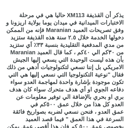
يذكر أن القذيفة XM113 حاليا هي في مرحلة
الاختبارات الميدانية في ميدان يوما بولاية اريزونا و
وفق تصريحات العميد Maranian فإنه من الممكن
دخولها الخدمة خلال ٢.٥ سنة هذه القذيفة ستزيد
من مدي المدفعية التقليدية بنسبة ٣٣٪؜ اَي ستزيد
من ٣٠كم الي ٤٠كم ، كما قال العميد Maranian
بأن هذه ليست الوحيدة التي يسعي إليها الجيش
الامريكي بل إننا نسعي لتكنولوجيات أدهي من ذلك
فقال "نوعية التكنولوجيا التي نسعي إليها هي التي
تكون موجودة بإشارة واحدة لمهاجمة العدو سواء
دفاعه الجوي او اَي هدف متحرك سواء كان هدف
بري او بحري بالإضافة الي توفير معلومات عن
العدو كل هذا من خلال عمق ٥٠٠كم في
عمق العدو ، فنحن نسعي لضربه بصواريخ فائقة
السرعة في هذا العمق " فيما قصد العميد
بخصوص عمق ٥٠٠ كم فإن هذا أقصي عمق يمكن