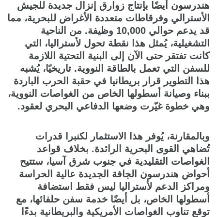
هندرسون أيضًا بإنتاج زوارق إنزال جديدة للجيش
الأسترالي وفرقاطات متعددة الأغراض للبحرية، مما
قد يدعم حوالي 10,000 وظيفة. من الناحية
التشغيلية، يُمثل هذا نقطة تحول لأستراليا، التي
كانت تفتقر حتى الآن إلى البنية التحتية اللازمة
للسفن التي تعمل بالطاقة النووية. تاريخيًا، يُشبه
هذا التطوير قرار بريطانيا في حقبة الحرب الباردة
ببناء وصيانة أسطولها الخاص من الغواصات النووية،
وهي خطوة غيّرت وضعها الدفاعي البحري لعقود.
وبالمقارنة، يُوفر هذا الاستثمار لكنبرا قدرات
تُضاهي القوى البحرية الرائدة. بخلاف قواعد
الغواصات التقليدية في جنوب شرق آسيا، ستتيح
أحواض هندرسون الجافة الجديدة عالية الحراسة
ومراكز الدعم لأستراليا ليس فقط استضافة
أسطولها الخاص، بل أيضًا خدمة سفن حلفائها، مع
توقع تناوب الغواصات الأمريكية والبريطانية بدءًا