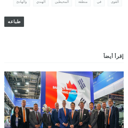
القوى
في
منطقة
المحيطين
الهندي
والهادئ
طباعه
إقرأ أيضاً