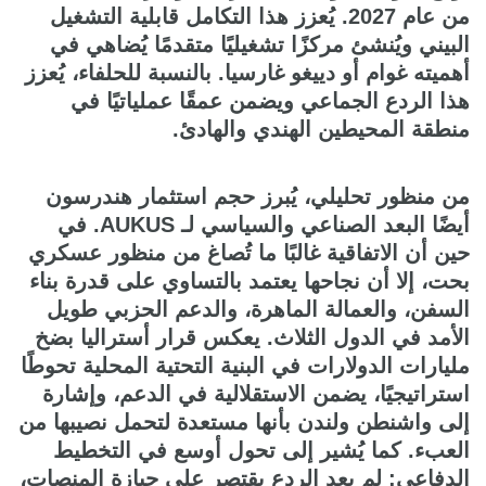
من عام 2027. يُعزز هذا التكامل قابلية التشغيل
البيني ويُنشئ مركزًا تشغيليًا متقدمًا يُضاهي في
أهميته غوام أو دييغو غارسيا. بالنسبة للحلفاء، يُعزز
هذا الردع الجماعي ويضمن عمقًا عملياتيًا في
منطقة المحيطين الهندي والهادئ.
من منظور تحليلي، يُبرز حجم استثمار هندرسون
أيضًا البعد الصناعي والسياسي لـ AUKUS. في
حين أن الاتفاقية غالبًا ما تُصاغ من منظور عسكري
بحت، إلا أن نجاحها يعتمد بالتساوي على قدرة بناء
السفن، والعمالة الماهرة، والدعم الحزبي طويل
الأمد في الدول الثلاث. يعكس قرار أستراليا بضخ
مليارات الدولارات في البنية التحتية المحلية تحوطًا
استراتيجيًا، يضمن الاستقلالية في الدعم، وإشارة
إلى واشنطن ولندن بأنها مستعدة لتحمل نصيبها من
العبء. كما يُشير إلى تحول أوسع في التخطيط
الدفاعي: لم يعد الردع يقتصر على حيازة المنصات،