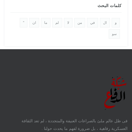
كلمات البحث
و
ال
في
من
لا
لم
ما
ان
"
سو
فى ظل عالم ملئ بالصراعات العنيفة والمتجددة ، لم تعد الثقافة
العسكرية رفاهية ، بل ضرورة لفهم ما يحدث حولنا .