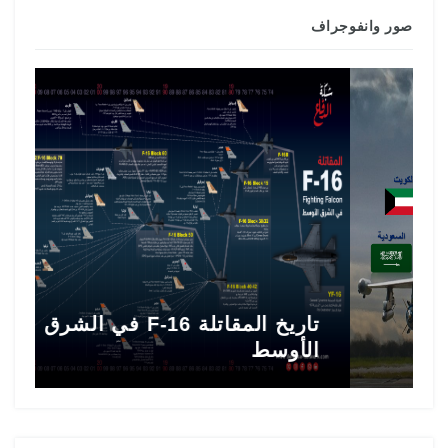
صور وانفوجراف
تاريخ المقاتلة F-16 في الشرق
ط
الأوسط
ا