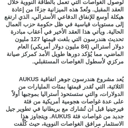
لوصول الغواصات التي تعمل بالطاقة النووية خلال
العقد المقبل. وتُعدّ هذه الميزانية جزءًا من إعادة
هيكلة أوسع للإنفاق الدفاعي الأسترالي، الذي ارتفع
إلى مستويات قياسية في ظل حكومة حزب العمال
الحالية. ويأتي هذا العقد الأخير في أعقاب مبادرة
تحديث هندرسون التي بلغت قيمتها 127 مليون
دولار أسترالي (84 مليون دولار أمريكي) العام
الماضي، مما يُؤكد دورها طويل الأمد كمركز صيانة
مركزي لأسطول الغواصات المستقبلي.
يُعد مشروع هندرسون جوهر اتفاقية AUKUS
الثلاثية، التي تُقدر قيمتها بمئات المليارات من
الدولارات، والتي ستستحوذ أستراليا بموجبها أولاً
على عدة غواصات هجومية أمريكية من فئة
فيرجينيا قبل أن تُشارك مع بريطانيا في تطوير جيل
جديد من غواصات فئة AUKUS. ويتجاوز هذا
الاستثمار مرافق الغواصات النووية، حيث كُلِّفت