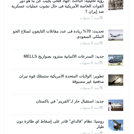
رؤية تحليلية: الباحث :جهاد فتحى يجيب عن ما هو دور
القوات الخاصة الأمريكية فى حال نشوب عمليات عسكرية
ضد إيران ؟
منذ 7 سنوات
تحديث: 70% زيادة فى عدد مقاتلات التايفون لسلاح الجو
الملكى السعودى
منذ 8 سنوات
جديد: المدرعات الألمانية ستزود بصواريخ MELLS
منذ 8 سنوات
تطوير: الولايات المتحدة الأمريكية ستمتلك قوة نيران
مدفعية غير مسبوقة
منذ 8 سنوات
جديد: استقبال حار لـ"الفريم" في باكستان
منذ 8 سنوات
روسيا: نظام "فالداي" قادر على إسقاط أي طائرة دون
طيار
منذ 7 سنوات