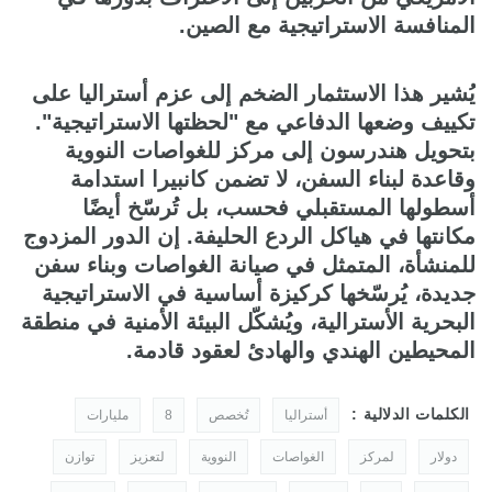
المنافسة الاستراتيجية مع الصين.
يُشير هذا الاستثمار الضخم إلى عزم أستراليا على
تكييف وضعها الدفاعي مع "لحظتها الاستراتيجية".
بتحويل هندرسون إلى مركز للغواصات النووية
وقاعدة لبناء السفن، لا تضمن كانبيرا استدامة
أسطولها المستقبلي فحسب، بل تُرسّخ أيضًا
مكانتها في هياكل الردع الحليفة. إن الدور المزدوج
للمنشأة، المتمثل في صيانة الغواصات وبناء سفن
جديدة، يُرسّخها كركيزة أساسية في الاستراتيجية
البحرية الأسترالية، ويُشكّل البيئة الأمنية في منطقة
المحيطين الهندي والهادئ لعقود قادمة.
الكلمات الدلالية :
أستراليا
تُخصص
8
مليارات
دولار
لمركز
الغواصات
النووية
لتعزيز
توازن