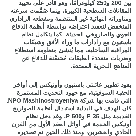
بين 200 و250 كيلوغرامًا، وهو قادر على تحييد
المقاتلات السطحية الكبيرة، بينما صُمِّمت سرعته
ومناوراته النهائية غير المنتظمة ومقطعه الراداري
المنخفض لتعقيد اعتراضه بواسطة أنظمة الدفاع
الجوي والصاروخي الحديثة. كما يتكامل نظام
باستيون مع رادارات ما وراء الأفق وشبكات
المراقبة الساحلية، مما يُنشئ منظومة استطلاع
وضربات متعددة الطبقات مُحسَّنة للدفاع عن
المناهج البحرية الممتدة.
يعود تطوير عائلتَي باستيون وأونيكس إلى أواخر
الحقبة السوفيتية، مع جهود التحديث المستمرة
التي قامت بها شركة NPO Mashinostroyeniya.
كان الهدف في البداية استبدال أنظمة الصواريخ
القديمة مثل P-35 وP-500، وقد دخل نظام
أونيكس الخدمة في أوائل العقد الأول من القرن
الحادي والعشرين، ومنذ ذلك الحين تم تصديره