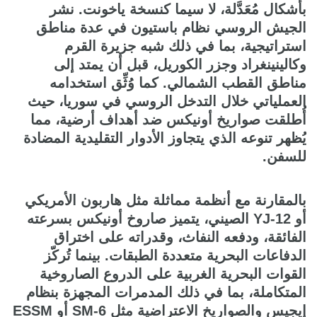
بأشكال مُعَدَّلة، لا سيما كنسخة ياخونت. نشر
الجيش الروسي نظام باستيون في عدة مناطق
استراتيجية، بما في ذلك شبه جزيرة القرم
وكالينينغراد وجزر الكوريل، قبل أن يمتد إلى
مناطق القطب الشمالي. كما وُثِّق استخدامه
العملياتي خلال التدخل الروسي في سوريا، حيث
أُطلقت صواريخ أونيكس ضد أهداف أرضية، مما
يُظهر تنوعه الذي يتجاوز الأدوار التقليدية المضادة
للسفن.
بالمقارنة مع أنظمة مماثلة مثل هاربون الأمريكي
أو YJ-12 الصيني، يتميز صاروخ أونيكس بسرعته
الفائقة، ودفعه النفاث، وقدراته على اختراق
الدفاعات البحرية متعددة الطبقات. بينما تُركّز
القوات البحرية الغربية على الدروع الصاروخية
المتكاملة، بما في ذلك المدمرات المجهزة بنظام
إيجيس والصواريخ الاعتراضية مثل SM-6 أو ESSM