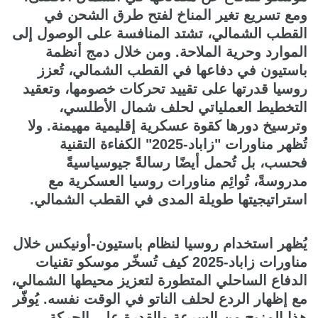
ومع تسريع تغير المناخ لفتح طرق الشحن في
القطب الشمالي، تشتد المنافسة على الوصول إلى
الموارد وحرية الملاحة. ومن خلال دمج أنظمة
باستيون في دفاعها في القطب الشمالي، تُعزز
روسيا قدرتها على تقييد تحركات خصومها، وتعقيد
التخطيط العملياتي لحلف شمال الأطلسي،
وترسيخ دورها كقوة عسكرية إقليمية مهيمنة. ولا
تُظهر مناورات "زاباد-2025" الكفاءة التقنية
فحسب، بل تُحمل أيضًا رسالةً جيوسياسيةً
مدروسةً، تُوائِم مناورات روسيا العسكرية مع
استراتيجيتها طويلة المدى في القطب الشمالي.
يُظهر استخدام روسيا لنظام باستيون-أونيكس خلال
مناورات زاباد-2025 كيف تُسخّر موسكو تقنيات
الدفاع الساحلي المتطورة لتعزيز محيطها الشمالي،
مع إظهار الردع لحلف الناتو في الوقت نفسه. يُوفّر
هذا المزيج من السرعة والقدرة على الحركة