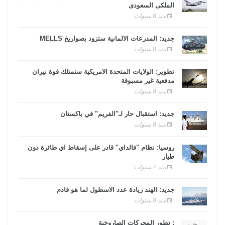
الملكى السعودى
منذ 8 سنوات
جديد: المدرعات الألمانية ستزود بصواريخ MELLS
منذ 8 سنوات
تطوير: الولايات المتحدة الأمريكية ستمتلك قوة نيران
مدفعية غير مسبوقة
منذ 8 سنوات
جديد: استقبال حار لـ"الفريم" في باكستان
منذ 8 سنوات
روسيا: نظام "فالداي" قادر على إسقاط أي طائرة دون
طيار
منذ 7 سنوات
جديد: الهند زيادة عدد الأسطول لما هو قادم
منذ 8 سنوات
: تطور المحركات الصاروخية