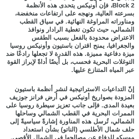
Block 2، فإن أونيكس يتحدى هذه الأنظمة
بسرعته العالية، ونهجه على ارتفاعات منخفضة،
ومناوراته المراوغة النهائية. في سياق القطب
الشمالي، حيث تكون تغطية الرادار ونوافذ
الاعتراض محدودة بالفعل بسبب الطقس
والجغرافيا، يمنح اقتران باستيون وأونيكس روسيا
ميزة دفاعية مميزة. هذه القدرة لا تجعلها رادعًا ضد
التوغلات البحرية فحسب، بل أيضًا أداةً لإبراز القوة
عبر المياه المتنازع عليها.
إنّ التداعيات الاستراتيجية لنشر أنظمة باستيون
المزودة بصواريخ أونيكس في أرض فرانز جوزيف
بعيدة المدى. فإلى جانب تعزيز سيطرة روسيا على
الممرات البحرية في القطب الشمالي وساحلها
الشمالي، تُرسل هذه المناورة إشارةً سياسيةً إلى
حلف شمال الأطلسي (الناتو) بشأن استعداد
موسكو للدفاع عن مصالحها في الشمال الأقصى.