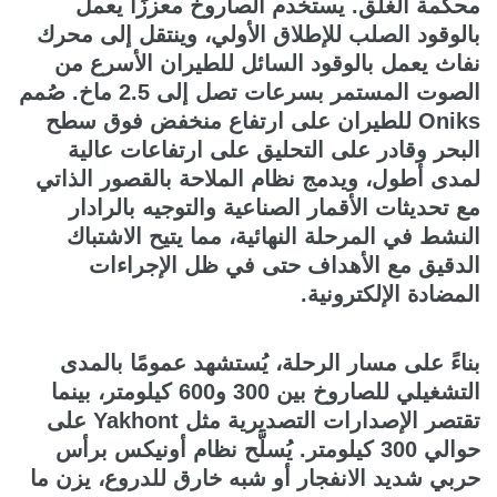
محكمة الغلق. يستخدم الصاروخ معززًا يعمل
بالوقود الصلب للإطلاق الأولي، وينتقل إلى محرك
نفاث يعمل بالوقود السائل للطيران الأسرع من
الصوت المستمر بسرعات تصل إلى 2.5 ماخ. صُمم
Oniks للطيران على ارتفاع منخفض فوق سطح
البحر وقادر على التحليق على ارتفاعات عالية
لمدى أطول، ويدمج نظام الملاحة بالقصور الذاتي
مع تحديثات الأقمار الصناعية والتوجيه بالرادار
النشط في المرحلة النهائية، مما يتيح الاشتباك
الدقيق مع الأهداف حتى في ظل الإجراءات
المضادة الإلكترونية.
بناءً على مسار الرحلة، يُستشهد عمومًا بالمدى
التشغيلي للصاروخ بين 300 و600 كيلومتر، بينما
تقتصر الإصدارات التصديرية مثل Yakhont على
حوالي 300 كيلومتر. يُسلَّح نظام أونيكس برأس
حربي شديد الانفجار أو شبه خارق للدروع، يزن ما