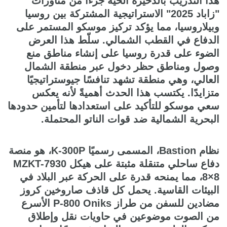
هذا التدريب بالذخيرة الحية جزءًا من مناورات
"زاباد 2025" الاستراتيجية المشتركة بين روسيا
وبيلاروسيا، مما يؤكد تركيز موسكو المستمر على
الدفاع في القطب الشمالي. سلّط هذا العرض
الضوء على قدرة روسيا على إنشاء مناطق منع
وصول ومناطق حظر دخول عبر منطقة الشمال
العالي، وهي منطقة تشهد تنافسًا جيوستراتيجيًا
متزايدًا. يكتسب هذا الحدث أهميةً لأنه يعكس
سعي موسكو للتأكيد على استعدادها لتأمين حدودها
البحرية الشمالية ضد قوات الناتو المحتملة.
نظام Bastion، المسمى رسميًا K-300P، هو منصة
دفاع ساحلي متنقلة مثبتة على هيكل MZKT-7930
8×8، مما يمنحه قدرة على الحركة عبر البلاد في
البيئات القاسية. يحمل كل قاذف صاروخين كروز
مضادين للسفن من طراز P-800 Oniks الأسرع
من الصوت موضوعين في حاويات نقل وإطلاق