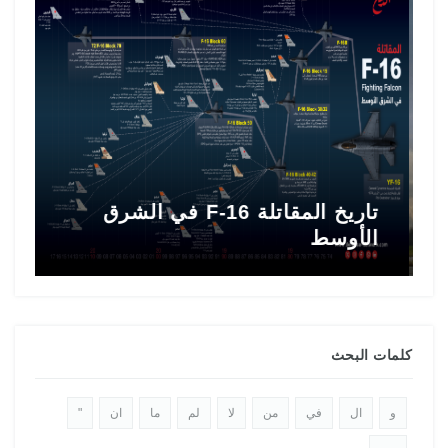
تاريخ المقاتلة F-16 في الشرق
ط
الأوسط
ا
كلمات البحث
و
ال
في
من
لا
لم
ما
ان
"