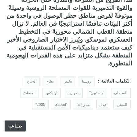
والقوة التدميرية للقوات المسلحة الروسية وسيلةً
موثوقةً لفرض مناطق حظر الوصول في واحدة من
أكثر البيئات تنافسًا استراتيجيًا في العالم. لا تزال
منطقة القطب الشمالي محوريةً في التخطيط
العسكري لموسكو، ويُبرز الاختبار الصاروخي الأخير
كيف ستعتمد ديناميكيات الأمن المستقبلية في
المنطقة بشكل متزايد على هذه القدرات الهجومية
المتطورة.
الكلمات الدلالية :
روسيا
تختبر
نظام
الدفاع
الساحلي
"باستيون"
بصواريخ
أونيكس
المضادة
للسفن
خلال
مناورات
"Zapad
2025"
طباعه