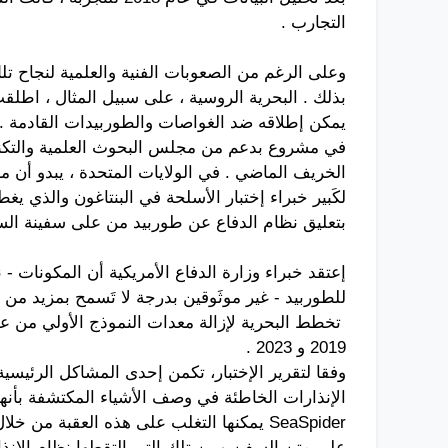
التجارب .
وعلى الرغم من الصعوبات الفنية والعلمية لنجاح تل
يمكن إطلاقه ضد الغواصات والطوربيدات القادمة .
في مشروع بدعم من مجلس البحوث العلمية والتكن
الخريف الماضي .
في الولايات المتحدة ، يبدو أن مش
بتعليق نظام الدفاع عن طوربيد من على سفينة الس
إعتقد خبراء وزارة الدفاع الأمريكية أن المكونات -
للطوربيد - غير موثَوقين بدرجة لا تَسمح بمزيد من 
تخطط البحرية لإزالة معدات النموذج الأولي من على 
2019 و 2023 .
وفقا لتقرير الإختبار، تكمن إحدى المشاكل الرئيسي
SeaSpider يمكنها التغلب على هذه العقبة 
على متن السفن وبين تلك التي التقطها نظام الإنذار