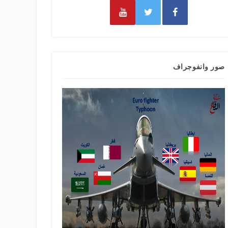
صور وانفوجراف
طائرات التدري