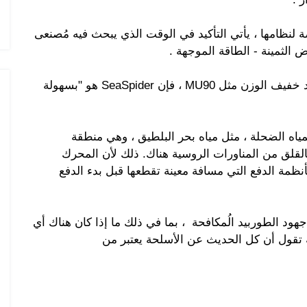
 لنظامها ، يأتي التأكيد في الوقت الذي يبحث فيه مُصنعى
الثمينة - الطاقة الموجهة .
وذُكر إفتراض تكلفتها حوالي 2 مليون دولار لطوربيد خفيف الوزن مثل MU90 ، فإن SeaSpider هو "بسهولة
لمياه الضحلة ، مثل مياه بحر البلطيق ، وهي منطقة
بالقلق من المناورات الروسية هناك. ذلك لأن المحرك
نظمة الدفع التي مسافة معينة تقطعها قبل بدء الدفع
هود الطوربيد الُمكافحة ، بما في ذلك ما إذا كان هناك أي
 تقول أن كل الحديث عن الأسلحة يعتبر من
 في السوق