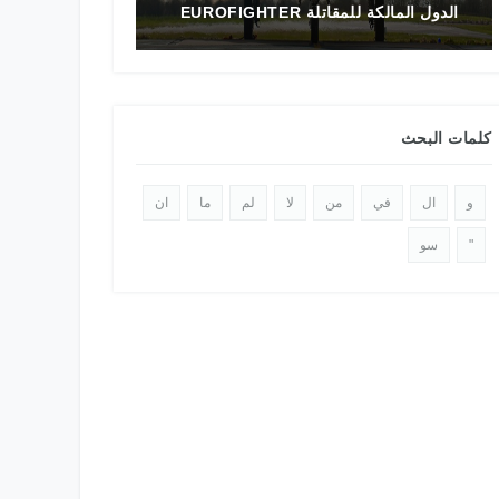
تاريخ المقاتلة F-16 في الشرق الأوسط
الدولي 2025
كلمات البحث
و
ال
في
من
لا
لم
ما
ان
"
سو