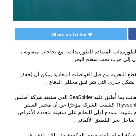
Share on Twitter
الطوربيدات المضادة للطوربيدات ، مع نجاحات متفاوتة ،
وخي إلى حرب تحت سطح البحر.
لقطع البحرية من قبل الغواصات المعادية يمكن أن يُخفف
ة بشكل جذرى التي تثير قلق محللي الدفاع .
لنأخذ على سبيل المثال البحرية الألمانية ، التي إستعانت بما أُطلق عليه SeaSpider الذي صنعته شركة أطلس
كشفت الشركة مؤخرًا عن أن مختبر السفن
 التابع لها، والذي يطلق عليه WTD71 ، قام بتثبيت نموذج أولي للنظام على سفينة متعددة الأغراض
 2018 للتجربة ، قالت الشركة إنه لم يتُمنح سوى الحكومة حتى الآن للنشر في