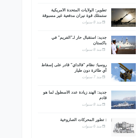
تطوير: الولايات المتحدة الأمريكية
ستمتلك قوة نيران مدفعية غير مسبوقة
منذ 8 سنوات
جديد: استقبال حار لـ"الفريم" في
باكستان
منذ 8 سنوات
روسيا: نظام "فالداي" قادر على إسقاط
أي طائرة دون طيار
منذ 7 سنوات
جديد: الهند زيادة عدد الأسطول لما هو
قادم
منذ 8 سنوات
: تطور المحركات الصاروخية
منذ 6 سنوات