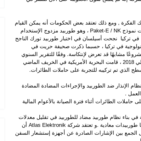
ك الفكرة , ومع ذلك تعتقد بعض الحكومات أنه يمكن القيام
بذلك . البحرية الروسية ، على سبيل المثال ، اطلقت نموذج Paket-E / NK ، وهو طوربيد مزدوج الإستخدام
 في تركيا نجحت أسيلسان في اختبار طوربيد تورك الناجح
ولوجية في تركيا ، حسبما ذكرت صحيفة حريت في
روعًا مشابهًا قد تعرض لإنتكاسة. وفقًا للتقرير السنوي
لكَبير خبراء إختبار الأسلحة في البنتاغون والذي يغطي 2018 ، قامت البحرية الأمريكية في الخريف الماضي
طح الذي تم تركيبه للتجربة على حاملات الطائرات.
 نظام الإنذار ضد الطوربيد والإجراءات المضادة المضادة
العمل .
حاملات الطائرات أثناء فترة الصيانة بالأعوام المالية
ة في بناء نظام طوربيد مضاد للطوربيد في تقليل معدلات
الإنذارات الخاطئة في وصف الأشياء المكتشفة بأنها طوربيدات معادية .و تعتقد شركة Atlas Elektronik أن
من خلال الجمع بين الإشارات الصادرة عن أجهزة إستشعار السفن
 .