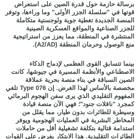
برسالة حازمة حول قدرة الصين على استعراض
قوتها في "سلسلة الجزر الأولى" وما وراءها، وتوفر
المنصة الجديدة تغطية جوية ولوجستية متكاملة
للجزر الصناعية والمواقع العسكرية الصينية
المنتشرة في المنطقة، مما يعزز من استراتيجية
منع الوصول وحرمان المنطقة (A2/AD).
بينما تتسابق القوى العظمى لإدماج الذكاء
الاصطناعي والأنظمة المسيرة في جيوشها، كانت
الصين السباقة في بناء منصة بحرية عملاقة
مخصصة بالأساس لهذا الغرض. إن Type 076 تلغي
المفهوم التقليدي الذي يرى سفن الهجوم البرمائي
كمجرد "ناقلات جنود"؛ فهي الآن منصة قيادة
وسيطرة للطائرات بدون طيار، مما يقلل من
المخاطر البشرية في العمليات الهجومية ويوفر
استدامة قتالية بتكلفة تشغيلية أقل من حاملات
الطائرات التقليدية. هذا الابتكار يفرض على القوات