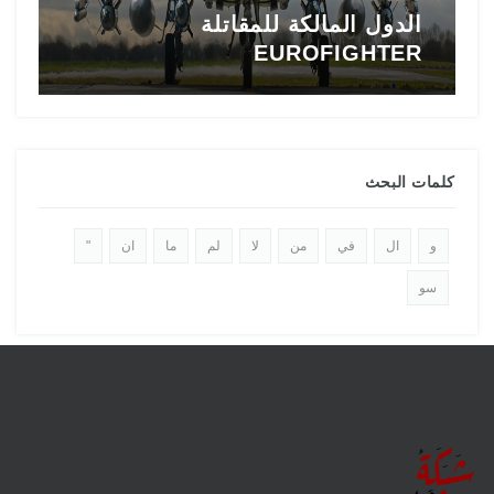
الدول المالكة للمقاتلة
EUROFIGHTER
ا
كلمات البحث
و
ال
في
من
لا
لم
ما
ان
"
سو