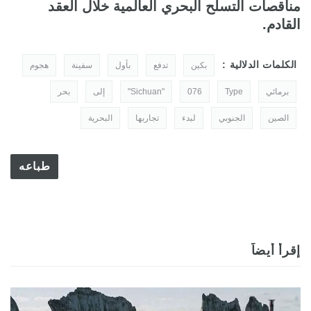
مناقصات التسلح البحري العالمية خلال العقد
القادم.
الكلمات الدلالية :
بكين
تدفع
بأول
سفينة
هجوم
برمائي
Type
076
"Sichuan"
إلى
بحر
الصين
الجنوبي
لبدء
تجاربها
البحرية
طباعه
إقرأ أيضاً