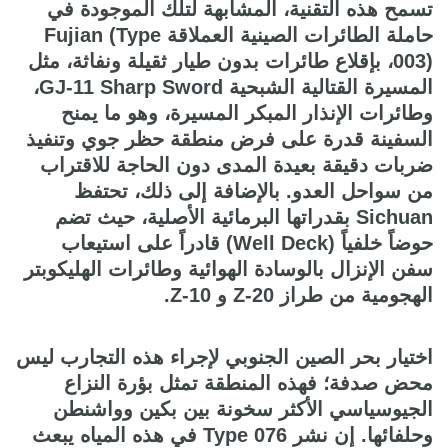
تسمح هذه التقنية، المشابهة لتلك الموجودة في
حاملة الطائرات الصينية العملاقة Fujian (Type
003)، بإقلاع طائرات بدون طيار ثقيلة ونفاثة، مثل
المسيرة القتالية الشبحية GJ-11 Sharp Sword،
وطائرات الإنذار المبكر المسيرة، وهو ما يمنح
السفينة قدرة على فرض منطقة حظر جوي وتنفيذ
ضربات دقيقة بعيدة المدى دون الحاجة للاقتراب
من سواحل العدو. بالإضافة إلى ذلك، تحتفظ
Sichuan بقدراتها البرمائية الأصلية، حيث تضم
حوضاً خلفياً (Well Deck) قادراً على استيعاب
سفن الإنزال بالوسادة الهوائية وطائرات الهليكوبتر
الهجومية من طراز Z-20 و Z-10.
اختيار بحر الصين الجنوبي لإجراء هذه التجارب ليس
محض صدفة؛ فهذه المنطقة تمثل بؤرة النزاع
الجيوسياسي الأكثر سخونة بين بكين وواشنطن
وحلفائها. إن نشر Type 076 في هذه المياه يبعث