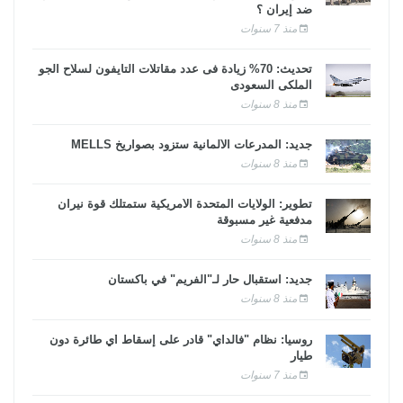
ضد إيران ؟
منذ 7 سنوات
تحديث: 70% زيادة فى عدد مقاتلات التايفون لسلاح الجو
الملكى السعودى
منذ 8 سنوات
جديد: المدرعات الألمانية ستزود بصواريخ MELLS
منذ 8 سنوات
تطوير: الولايات المتحدة الأمريكية ستمتلك قوة نيران
مدفعية غير مسبوقة
منذ 8 سنوات
جديد: استقبال حار لـ"الفريم" في باكستان
منذ 8 سنوات
روسيا: نظام "فالداي" قادر على إسقاط أي طائرة دون
طيار
منذ 7 سنوات