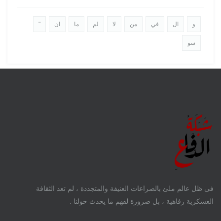
و
ال
في
من
لا
لم
ما
ان
"
سو
فى ظل عالم ملئ بالصراعات العنيفة والمتجددة ، لم تعد الثقافة
العسكرية رفاهية ، بل ضرورة لفهم ما يحدث حولنا .