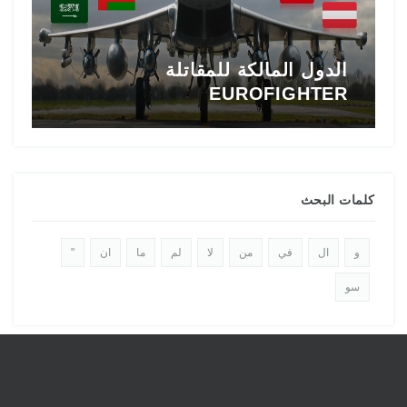
الدول المالكة للمقاتلة
EUROFIGHTER
ا
كلمات البحث
و
ال
في
من
لا
لم
ما
ان
"
سو