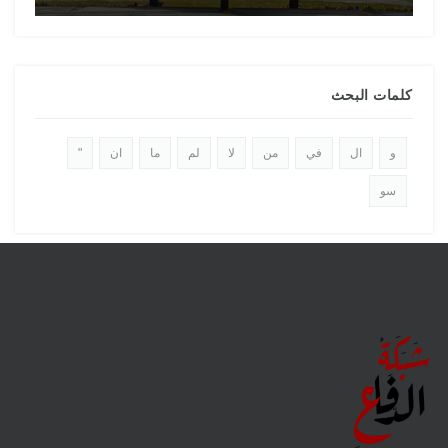
كلمات البحث
و
ال
في
من
لا
لم
ما
ان
"
سو