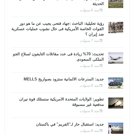
الحديثة
منذ 6 سنوات
رؤية تحليلية: الباحث :جهاد فتحى يجيب عن ما هو دور
القوات الخاصة الأمريكية فى حال نشوب عمليات عسكرية
ضد إيران ؟
منذ 7 سنوات
تحديث: 70% زيادة فى عدد مقاتلات التايفون لسلاح الجو
الملكى السعودى
منذ 8 سنوات
جديد: المدرعات الألمانية ستزود بصواريخ MELLS
منذ 8 سنوات
تطوير: الولايات المتحدة الأمريكية ستمتلك قوة نيران
مدفعية غير مسبوقة
منذ 8 سنوات
جديد: استقبال حار لـ"الفريم" في باكستان
منذ 8 سنوات