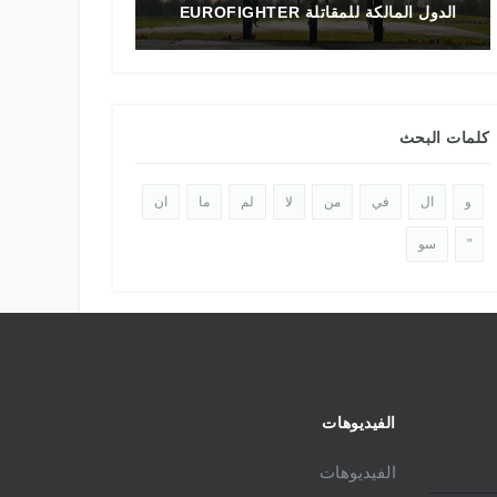
الدول المالكة للمقاتلة EUROFIGHTER
تاريخ المقاتلة F-16 في الشرق الأوسط
كلمات البحث
و
ال
في
من
لا
لم
ما
ان
"
سو
الفيديوهات
الفيديوهات