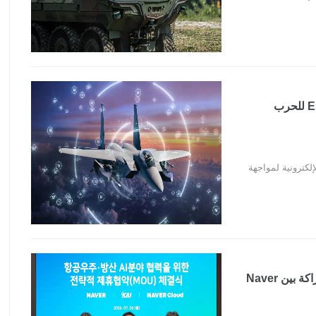
كوريا الجنوبية تعزز مقاتلات F-15K بمنظومة EPAWSS للحرب
ت F-15K بمنظومة EPAWSS للحرب الإلكترونية لمواجهة
كوريا الجنوبية تطور ذكاءً اصطناعياً سيادياً للدفاع بالشراكة بين Naver