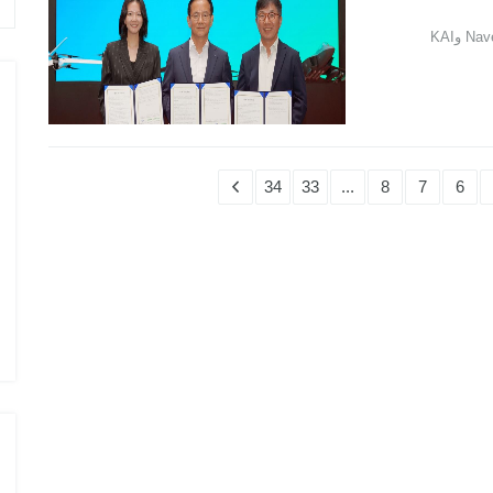
34
33
...
8
7
6