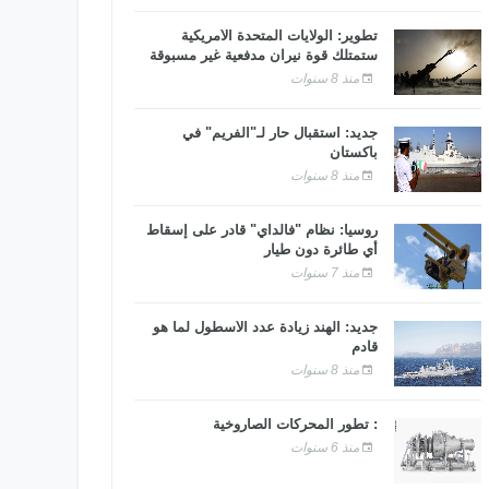
تطوير: الولايات المتحدة الأمريكية
ستمتلك قوة نيران مدفعية غير مسبوقة
منذ 8 سنوات
جديد: استقبال حار لـ"الفريم" في
باكستان
منذ 8 سنوات
روسيا: نظام "فالداي" قادر على إسقاط
أي طائرة دون طيار
منذ 7 سنوات
جديد: الهند زيادة عدد الأسطول لما هو
قادم
منذ 8 سنوات
: تطور المحركات الصاروخية
منذ 6 سنوات