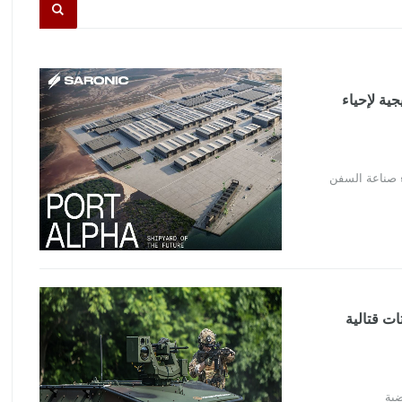
جية لإحياء
اء صناعة السفن
Hanwh لإنتاج روبوتات قتالية